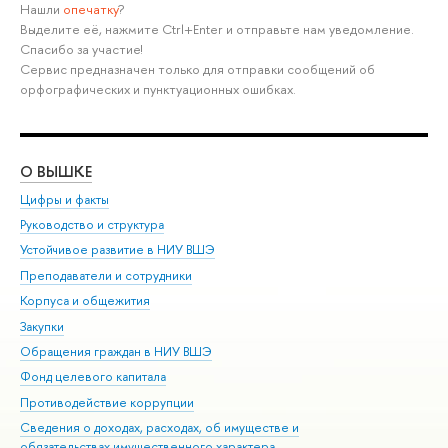
Нашли
опечатку
?
Выделите её, нажмите Ctrl+Enter и отправьте нам уведомление.
Спасибо за участие!
Сервис предназначен только для отправки сообщений об
орфографических и пунктуационных ошибках.
О ВЫШКЕ
ОБ
Цифры и факты
Ли
Руководство и структура
Дов
Устойчивое развитие в НИУ ВШЭ
Ол
Преподаватели и сотрудники
При
Корпуса и общежития
Вы
Закупки
При
Обращения граждан в НИУ ВШЭ
Ас
Фонд целевого капитала
До
Противодействие коррупции
Цен
Сведения о доходах, расходах, об имуществе и
Би
обязательствах имущественного характера