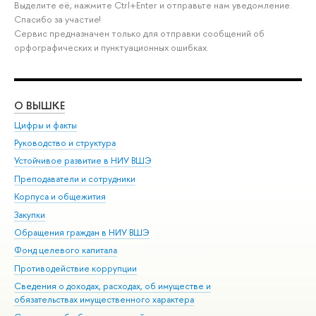
Выделите её, нажмите Ctrl+Enter и отправьте нам уведомление.
Спасибо за участие!
Сервис предназначен только для отправки сообщений об
орфографических и пунктуационных ошибках.
О ВЫШКЕ
ОБ
Цифры и факты
Ли
Руководство и структура
Дов
Устойчивое развитие в НИУ ВШЭ
Ол
Преподаватели и сотрудники
При
Корпуса и общежития
Вы
Закупки
При
Обращения граждан в НИУ ВШЭ
Ас
Фонд целевого капитала
До
Противодействие коррупции
Цен
Сведения о доходах, расходах, об имуществе и
Би
обязательствах имущественного характера
Об