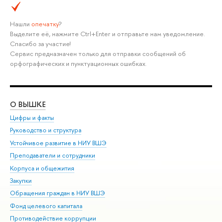
Нашли
опечатку
?
Выделите её, нажмите Ctrl+Enter и отправьте нам уведомление.
Спасибо за участие!
Сервис предназначен только для отправки сообщений об
орфографических и пунктуационных ошибках.
О ВЫШКЕ
ОБ
Цифры и факты
Ли
Руководство и структура
Дов
Устойчивое развитие в НИУ ВШЭ
Ол
Преподаватели и сотрудники
При
Корпуса и общежития
Вы
Закупки
При
Обращения граждан в НИУ ВШЭ
Ас
Фонд целевого капитала
До
Противодействие коррупции
Цен