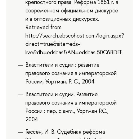
крепостного права. Реформа 1861 г. в
современном официальном дискурсе
и в оппозиционных дискурсах.
Retrieved from
http://search.ebscohost.com/login.aspx?
direct=true&site=eds-
live&db=edsbas&AN=edsbas.50C6BDEE
Властители и судии : развитие
правового сознания в императорской
России, Уортман, Р. С., 2004
Властители и судии. Развитие
правового сознания в императорской
России : пер. с англ., Уортман Р.С.,
2004
Гессен, И. В. Судебная реформа