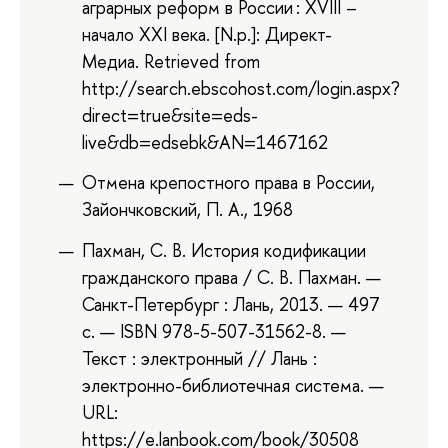
аграрных реформ в России : XVIII –
начало XXI века. [N.p.]: Директ-
Медиа. Retrieved from
http://search.ebscohost.com/login.aspx?
direct=true&site=eds-
live&db=edsebk&AN=1467162
Отмена крепостного права в России,
Зайончковский, П. А., 1968
Пахман, С. В. История кодификации
гражданского права / С. В. Пахман. —
Санкт-Петербург : Лань, 2013. — 497
с. — ISBN 978-5-507-31562-8. —
Текст : электронный // Лань :
электронно-библиотечная система. —
URL:
https://e.lanbook.com/book/30508