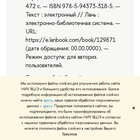
472 с. — ISBN 978-5-94373-318-5. —
Текст : электронный // Лань :
электронно-библиотечная система. —
URL:
https://e.lanbook.com/book/129871
(дата обращения: 00.00.0000). —
Режим доступа: для авториз.
пользователей.
Томсинов, В. А. Российские правоведы
Мы используем файлы cookies для улучшения работы сайта
XVIII—XX веков: Очерки жизни и
НИУ ВШЭ и большего удобства его использования. Более
творчества. В 3-х томах / В. А.
подробную информацию об использовании файлов cookies
можно найти
здесь
, наши правила обработки персональных
Томсинов. — 2-е изд., доп. — Москва :
данных –
здесь
. Продолжая пользоваться сайтом, вы
✖
Зерцало-М, 2015 — Том 3 — 2015. —
подтверждаете, что были проинформированы об
использовании файлов cookies сайтом НИУ ВШЭ и согласны
464 с. — ISBN 978-5-94373-319-2. —
с нашими правилами обработки персональных данных. Вы
Текст : электронный // Лань :
можете отключить файлы cookies в настройках Вашего
браузера.
электронно-библиотечная система. —