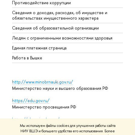
Противодействие коррупции
Центр
Сведения о доходах, расходах, об имуществе и
Бизне
обязательствах имущественного характера
Образ
Сведения об образовательной организации
Обрат
Людям с ограниченными возможностями здоровья
Единая платежная страница
Работа в Вышке
http://www.minobrnauki.gov.ru/
Министерство науки и высшего образования РФ
https://edu.gov.ru/
Министерство просвещения РФ
https://elearning.hse.ru/mooc
Массовые открытые онлайн-курсы
Мы используем файлы cookies для улучшения работы сайта
НИУ ВШЭ и большего удобства его использования. Более