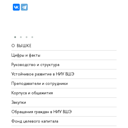
О ВЫШКЕ
ОБР
Цифры и факты
Лице
Руководство и структура
Довуз
Устойчивое развитие в НИУ ВШЭ
Олим
Преподаватели и сотрудники
Прием
Корпуса и общежития
Вышк
Закупки
Прием
Обращения граждан в НИУ ВШЭ
Аспир
Фонд целевого капитала
Допол