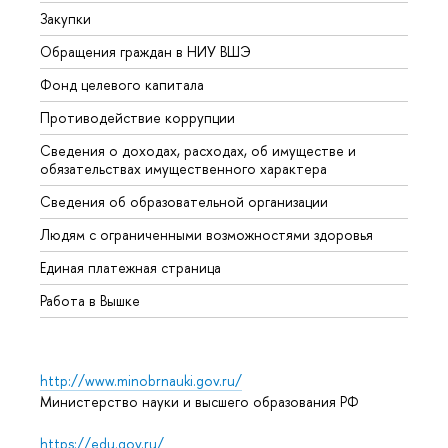
Закупки
Прием
Обращения граждан в НИУ ВШЭ
Аспир
Фонд целевого капитала
Допол
Противодействие коррупции
Центр
Сведения о доходах, расходах, об имуществе и
Бизне
обязательствах имущественного характера
Образ
Сведения об образовательной организации
Обрат
Людям с ограниченными возможностями здоровья
Единая платежная страница
Работа в Вышке
http://www.minobrnauki.gov.ru/
Министерство науки и высшего образования РФ
https://edu.gov.ru/