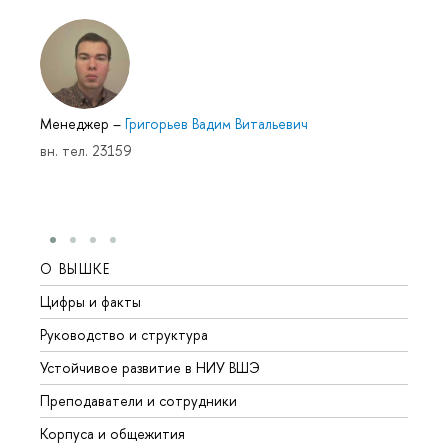
Менеджер
–
Григорьев Вадим Витальевич
вн. тел. 23159
О ВЫШКЕ
ОБР
Цифры и факты
Лице
Руководство и структура
Довуз
Устойчивое развитие в НИУ ВШЭ
Олим
Преподаватели и сотрудники
Прием
Корпуса и общежития
Вышк