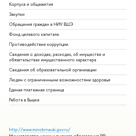
Корпуса и общежития
В
Закупки
П
Обращения граждан в НИУ ВШЭ
А
Фонд целевого капитала
Д
Противодействие коррупции
Ц
Сведения о доходах, расходах, об имуществе и
Б
обязательствах имущественного характера
О
Сведения об образовательной организации
О
Людям с ограниченными возможностями здоровья
Единая платежная страница
Работа в Вышке
http://www.minobrnauki.gov.ru/
Министерство науки и высшего образования РФ