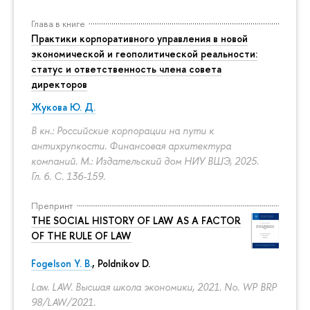
Глава в книге
Практики корпоративного управления в новой
экономической и геополитической реальности:
статус и ответственность члена совета
директоров
Жукова Ю. Д.
В кн.: Российские корпорации на пути к
антихрупкости. Финансовая архитектура
компаний. М.: Издательский дом НИУ ВШЭ, 2025.
Гл. 6.
С. 136-159.
Препринт
THE SOCIAL HISTORY OF LAW AS A FACTOR
OF THE RULE OF LAW
Fogelson Y. B.
,
Poldnikov D.
Law. LAW. Высшая школа экономики, 2021. No. WP BRP
98/LAW/2021.