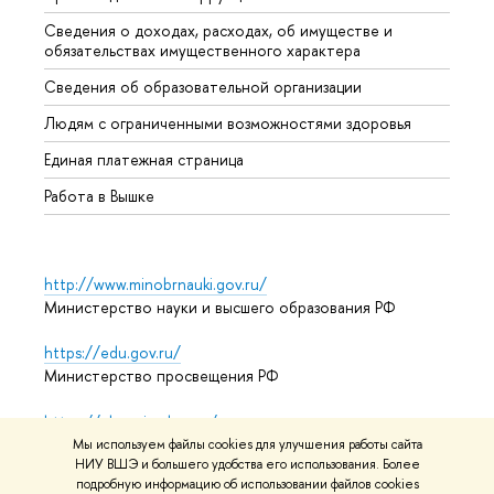
Сведения о доходах, расходах, об имуществе и
Бизне
обязательствах имущественного характера
Образ
Сведения об образовательной организации
Обрат
Людям с ограниченными возможностями здоровья
Единая платежная страница
Работа в Вышке
http://www.minobrnauki.gov.ru/
Министерство науки и высшего образования РФ
https://edu.gov.ru/
Министерство просвещения РФ
https://elearning.hse.ru/mooc
Массовые открытые онлайн-курсы
Мы используем файлы cookies для улучшения работы сайта
НИУ ВШЭ и большего удобства его использования. Более
подробную информацию об использовании файлов cookies