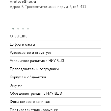
mrotova@hse.ru
Адрес: Б. Трехсвятительский пер., д. 3, каб. 411
О ВЫШКЕ
ОБР
Цифры и факты
Лице
Руководство и структура
Довуз
Устойчивое развитие в НИУ ВШЭ
Олим
Преподаватели и сотрудники
Прием
Корпуса и общежития
Вышк
Закупки
Прием
Обращения граждан в НИУ ВШЭ
Аспир
Фонд целевого капитала
Допол
Противодействие коррупции
Центр