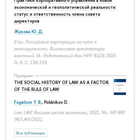
Практики корпоративного управления в новой
экономической и геополитической реальности:
статус и ответственность члена совета
директоров
Жукова Ю. Д.
В кн.: Российские корпорации на пути к
антихрупкости. Финансовая архитектура
компаний. М.: Издательский дом НИУ ВШЭ, 2025.
Гл. 6.
С. 136-159.
Препринт
THE SOCIAL HISTORY OF LAW AS A FACTOR
OF THE RULE OF LAW
Fogelson Y. B.
,
Poldnikov D.
Law. LAW. Высшая школа экономики, 2021. No. WP BRP
98/LAW/2021.
Все публикации