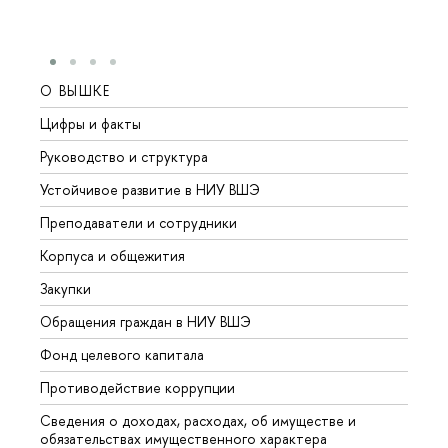
О ВЫШКЕ
ОБР
Цифры и факты
Лице
Руководство и структура
Довуз
Устойчивое развитие в НИУ ВШЭ
Олим
Преподаватели и сотрудники
Прием
Корпуса и общежития
Вышк
Закупки
Прием
Обращения граждан в НИУ ВШЭ
Аспир
Фонд целевого капитала
Допол
Противодействие коррупции
Центр
Сведения о доходах, расходах, об имуществе и
Бизне
обязательствах имущественного характера