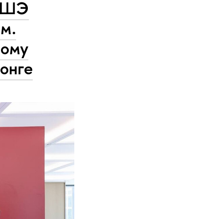
 ВШЭ
м.
ному
онге