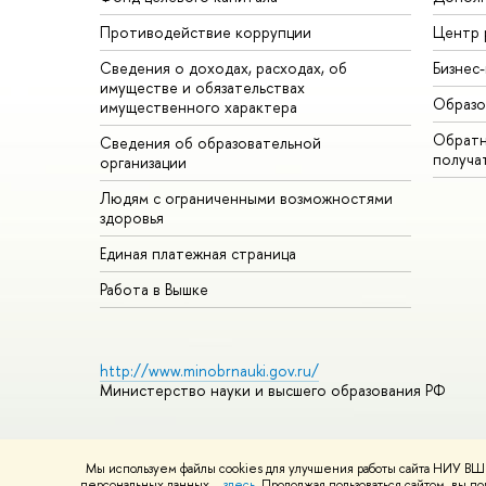
Противодействие коррупции
Центр 
Сведения о доходах, расходах, об
Бизнес
имуществе и обязательствах
Образо
имущественного характера
Обратн
Сведения об образовательной
получа
организации
Людям с ограниченными возможностями
здоровья
Единая платежная страница
Работа в Вышке
http://www.minobrnauki.gov.ru/
Министерство науки и высшего образования РФ
Мы используем файлы cookies для улучшения работы сайта НИУ ВШЭ
© НИУ ВШЭ 1993–2026
Адреса и контакты
Условия использ
персональных данных –
здесь
. Продолжая пользоваться сайтом, вы 