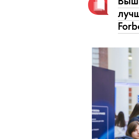
Вышк
лучш
Forb