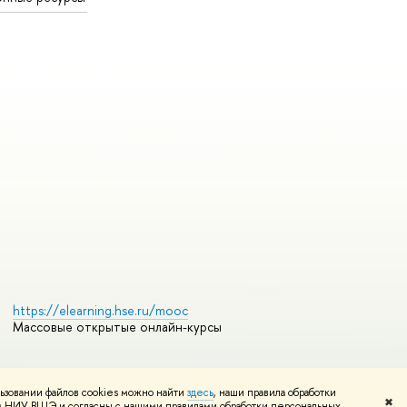
https://elearning.hse.ru/mooc
Массовые открытые онлайн-курсы
ьзовании файлов cookies можно найти
здесь
, наши правила обработки
Редактору
✖
том НИУ ВШЭ и согласны с нашими правилами обработки персональных