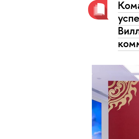
Ком
успе
Вил
ком