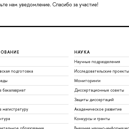
вьте нам уведомление. Спасибо за участие!
ЗОВАНИЕ
НАУКА
Научные подразделения
вская подготовка
Исследовательские проекты
иады
Мониторинги
в бакалавриат
Диссертационные советы
Защиты диссертаций
в магистратуру
Академическое развитие
нтура
Конкурсы и гранты
ительное образование
Внешние научно-информаци