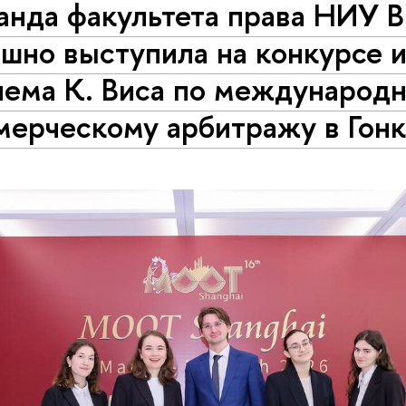
анда факультета права НИУ
шно выступила на конкурсе и
лема К. Виса по международ
мерческому арбитражу в Гонк