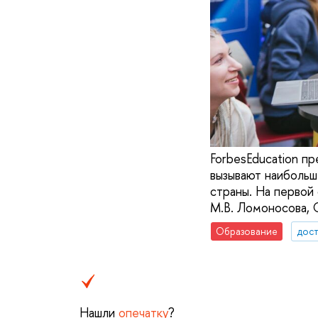
ForbesEducation п
вызывают наибольш
страны. На первой
М.В. Ломоносова, 
Образование
дос
Нашли
опечатку
?