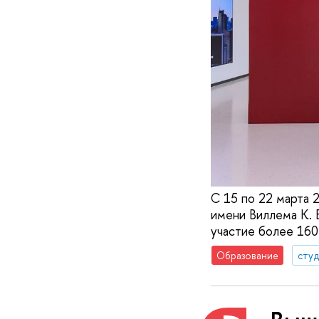
С 15 по 22 марта 
имени Виллема К.
участие более 160
Образование
сту