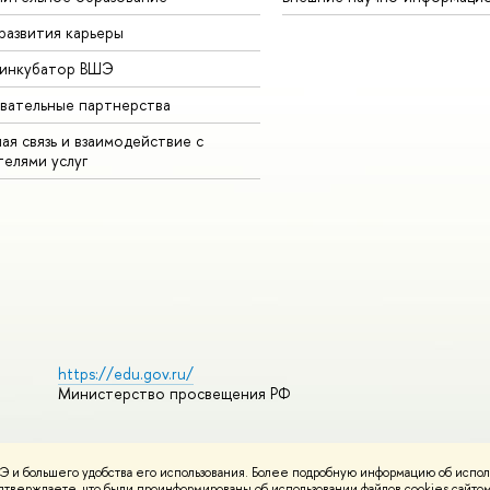
развития карьеры
-инкубатор ВШЭ
вательные партнерства
ая связь и взаимодействие с
телями услуг
https://edu.gov.ru/
Министерство просвещения РФ
 и большего удобства его использования. Более подробную информацию об испол
ования материалов
Политика конфиденциальности
Карта сайта
подтверждаете, что были проинформированы об использовании файлов cookies сай