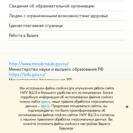
О
Сведения об образовательной организации
О
Людям с ограниченными возможностями здоровья
Единая платежная страница
Работа в Вышке
http://www.minobrnauki.gov.ru/
Министерство науки и высшего образования РФ
https://edu.gov.ru/
Министерство просвещения РФ
https://elearning.hse.ru/mooc
Мы используем файлы cookies для улучшения работы сайта
Массовые открытые онлайн-курсы
НИУ ВШЭ и большего удобства его использования. Более
подробную информацию об использовании файлов cookies
можно найти
здесь
, наши правила обработки персональных
данных –
здесь
. Продолжая пользоваться сайтом, вы
✖
© НИУ ВШЭ 1993–2026
Адреса и контакты
Условия
подтверждаете, что были проинформированы об
использования материалов
Политика конфиденциальности
Карта
использовании файлов cookies сайтом НИУ ВШЭ и согласны
сайта
с нашими правилами обработки персональных данных. Вы
Шрифты HSE Sans и HSE Slab разработаны в
Школе дизайна НИУ
можете отключить файлы cookies в настройках Вашего
ВШЭ
браузера.
Редактору