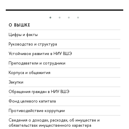
О ВЫШКЕ
Цифры и факты
Л
Руководство и структура
Д
Устойчивое развитие в НИУ ВШЭ
О
Преподаватели и сотрудники
П
Корпуса и общежития
В
Закупки
П
Обращения граждан в НИУ ВШЭ
А
Фонд целевого капитала
Д
Противодействие коррупции
Ц
Сведения о доходах, расходах, об имуществе и
Б
обязательствах имущественного характера