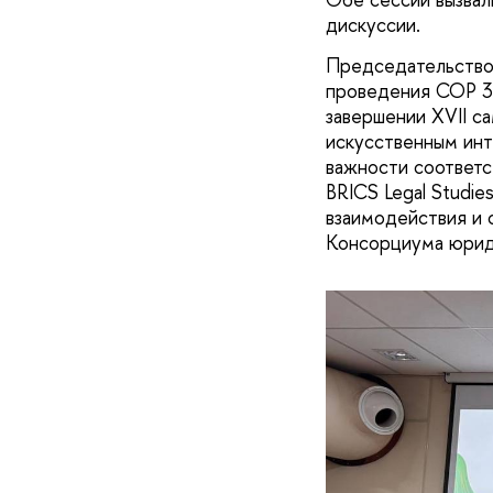
дискуссии.
Председательство 
проведения COP 30
завершении XVII с
искусственным инт
важности соответ
BRICS Legal Studi
взаимодействия и 
Консорциума юрид