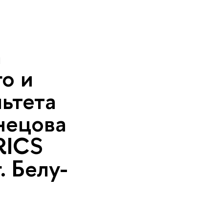
а
о и
ьтета
нецова
RICS
. Белу-