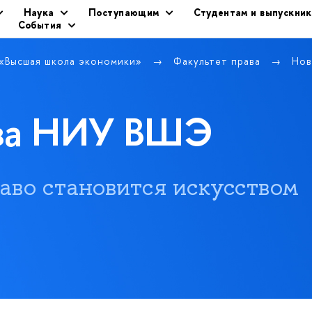
Наука
Поступающим
Студентам и выпускни
События
 «Высшая школа экономики»
Факультет права
Нов
ава НИУ ВШЭ
 право становится искусством