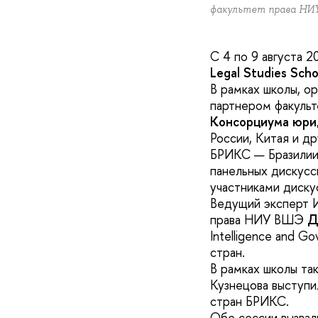
факультет права НИ
С 4 по 9 августа 2
Legal Studies Sch
В рамках школы, о
партнером факульт
Консорциума юри
России, Китая и д
БРИКС — Бразилии,
панельных дискусс
участниками диску
Ведущий эксперт И
права НИУ ВШЭ
Д
Intelligence and G
стран.
В рамках школы та
Кузнецова выступи
стран БРИКС.
Обе сессии вызвал