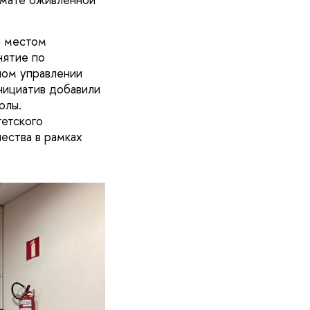
и местом
нятие по
ном управлении
нициатив добавили
школы.
тетского
ества в рамках