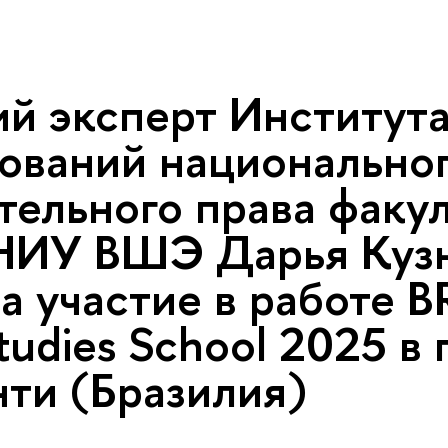
й эксперт Институт
ований национальног
тельного права факул
НИУ ВШЭ Дарья Куз
а участие в работе B
tudies School 2025 в г
ти (Бразилия)