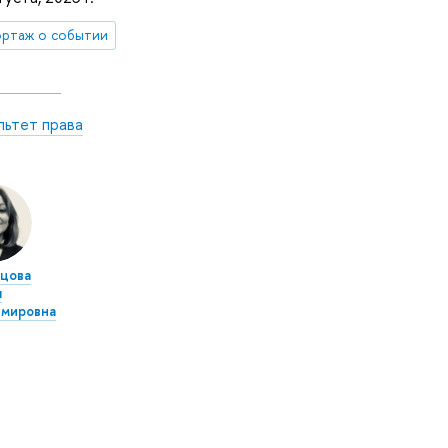
ртаж о событии
льтет права
цова
я
имировна