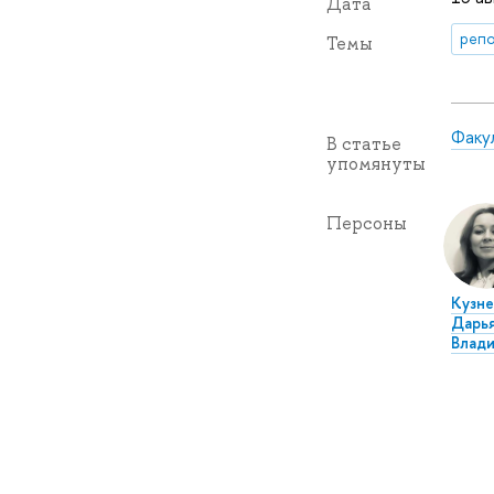
Дата
репо
Темы
Факу
В статье
упомянуты
Персоны
Кузне
Дарь
Влад