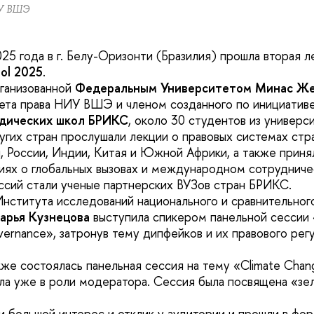
У ВШЭ
025 года в г. Белу-Оризонти (Бразилия) прошла вторая 
ool 2025
.
рганизованной
Федеральным Университетом Минас Ж
ета права НИУ ВШЭ и членом созданного по инициативе
дических школ БРИКС
, около 30 студентов из универс
ругих стран прослушали лекции о правовых системах стр
 России, Индии, Китая и Южной Африки, а также принял
иях о глобальных вызовах и международном сотрудниче
ссий стали ученые партнерских ВУЗов стран БРИКС.
нститута исследований национального и сравнительного
арья Кузнецова
выступила спикером панельной сессии «A
overnance», затронув тему дипфейков и их правового рег
кже состоялась панельная сессия на тему «Climate Chan
ла уже в роли модератора. Сессия была посвящена «зе
и большой интерес и отклик у аудитории и прошли в фо