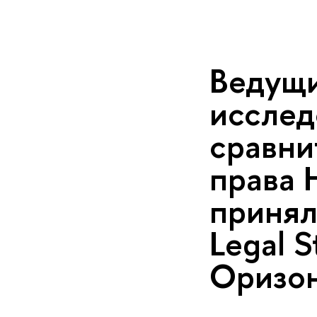
Ведущи
исслед
сравни
права 
принял
Legal S
Оризон