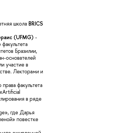
летняя школа
BRICS
ераис (UFMG)
-
 факультета
итетов Бразилии,
ан-основателей
и участие в
стве. Лекторами и
 права факультета
rtificial
улирования в ряде
ge», где Дарья
леной» повестке
рмате оживленной