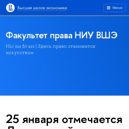
Высшая школа экономики
Меню
Факультет права НИУ ВШЭ
Hic ius fit ars | Здесь право становится
искусством
25 января отмечается