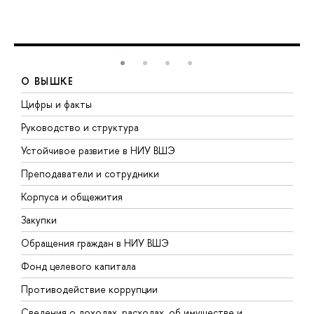
О ВЫШКЕ
Цифры и факты
Л
Руководство и структура
Д
Устойчивое развитие в НИУ ВШЭ
О
Преподаватели и сотрудники
П
Корпуса и общежития
В
Закупки
П
Обращения граждан в НИУ ВШЭ
А
Фонд целевого капитала
Д
Противодействие коррупции
Ц
Сведения о доходах, расходах, об имуществе и
Б