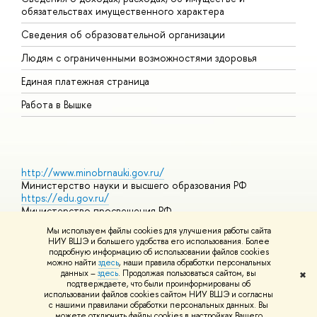
обязательствах имущественного характера
О
Сведения об образовательной организации
О
Людям с ограниченными возможностями здоровья
Единая платежная страница
Работа в Вышке
http://www.minobrnauki.gov.ru/
Министерство науки и высшего образования РФ
https://edu.gov.ru/
Министерство просвещения РФ
https://elearning.hse.ru/mooc
Мы используем файлы cookies для улучшения работы сайта
Массовые открытые онлайн-курсы
НИУ ВШЭ и большего удобства его использования. Более
подробную информацию об использовании файлов cookies
можно найти
здесь
, наши правила обработки персональных
данных –
здесь
. Продолжая пользоваться сайтом, вы
✖
© НИУ ВШЭ 1993–2026
Адреса и контакты
Условия
подтверждаете, что были проинформированы об
использования материалов
Политика конфиденциальности
Карта
использовании файлов cookies сайтом НИУ ВШЭ и согласны
сайта
с нашими правилами обработки персональных данных. Вы
Шрифты HSE Sans и HSE Slab разработаны в
Школе дизайна НИУ
можете отключить файлы cookies в настройках Вашего