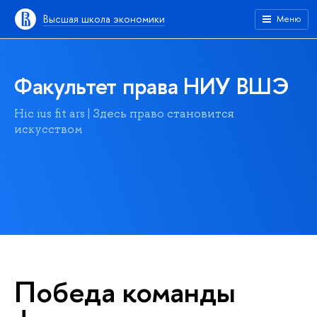
Высшая школа экономики
Меню
Факультет права НИУ ВШЭ
Hic ius fit ars | Здесь право становится
искусством
Победа команды