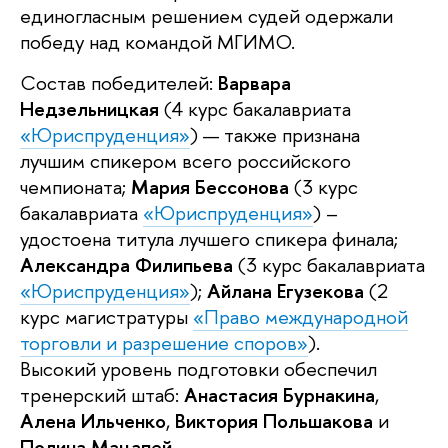
единогласным решением судей одержали
победу над командой МГИМО.
Состав победителей:
Варвара
Недзельницкая
(4 курс бакалавриата
«Юриспруденция»
) — также признана
лучшим спикером всего российского
чемпионата;
Мария Бессонова
(3 курс
бакалавриата
«Юриспруденция»
) –
удостоена титула лучшего спикера финала;
Александра Филипьева
(3 курс бакалавриата
«Юриспруденция»
);
Айлана Егузекова
(2
курс магистратуры
«Право международной
торговли и разрешение споров»
).
Высокий уровень подготовки обеспечил
тренерский штаб:
Анастасия Бурнакина
,
Алена Ильченко
,
Виктория Польшакова
и
Полина Мацапей
.