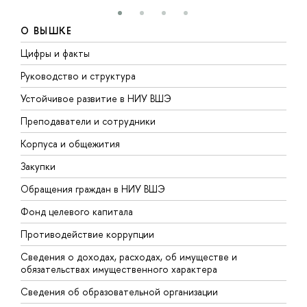
О ВЫШКЕ
Цифры и факты
Л
Руководство и структура
Д
Устойчивое развитие в НИУ ВШЭ
О
Преподаватели и сотрудники
П
Корпуса и общежития
В
Закупки
П
Обращения граждан в НИУ ВШЭ
А
Фонд целевого капитала
Д
Противодействие коррупции
Ц
Сведения о доходах, расходах, об имуществе и
Б
обязательствах имущественного характера
О
Сведения об образовательной организации
О