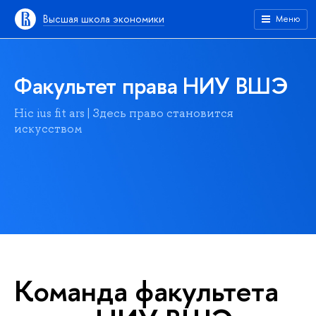
Высшая школа экономики
Меню
Факультет права НИУ ВШЭ
Hic ius fit ars | Здесь право становится
искусством
Команда факультета