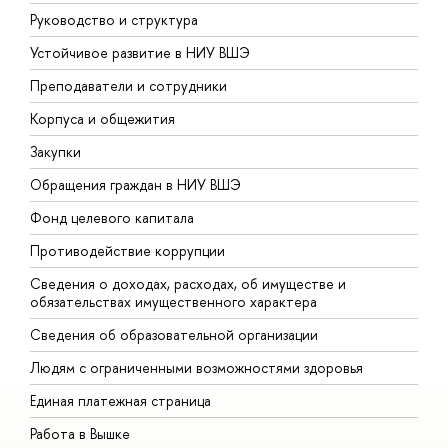
Руководство и структура
Д
Устойчивое развитие в НИУ ВШЭ
О
Преподаватели и сотрудники
П
Корпуса и общежития
В
Закупки
П
Обращения граждан в НИУ ВШЭ
А
Фонд целевого капитала
Д
Противодействие коррупции
Ц
Сведения о доходах, расходах, об имуществе и
Б
обязательствах имущественного характера
О
Сведения об образовательной организации
О
Людям с ограниченными возможностями здоровья
Единая платежная страница
Работа в Вышке