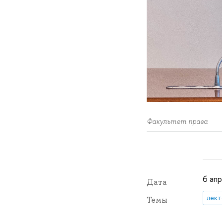
Факультет права
6 ап
Дата
лек
Темы