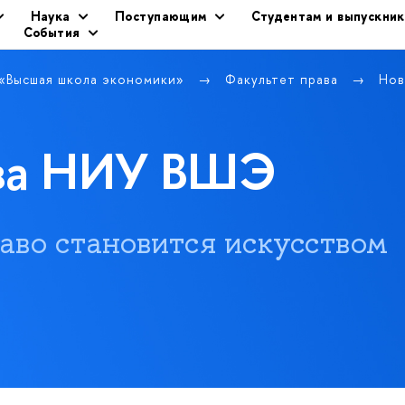
Наука
Поступающим
Студентам и выпускни
События
 «Высшая школа экономики»
Факультет права
Нов
ава НИУ ВШЭ
 право становится искусством