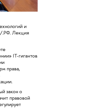
ехнологий и
/.РФ. Лекция
ете
нии» IТ-гигантов
ии
рм права,
,
кации.
ый закон о
ачит правовой
егулирует