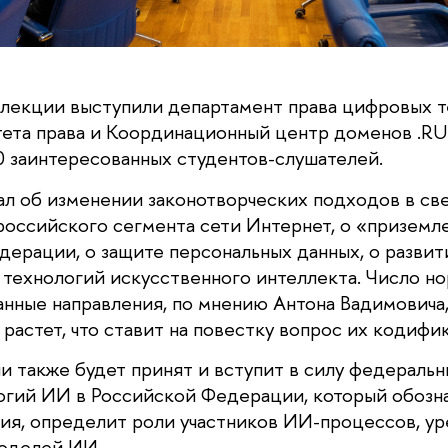
лекции выступили департамент права цифровых т
тета права и Координационный центр доменов .RU
0 заинтересованных студентов-слушателей.
ал об изменении законотворческих подходов в св
оссийского сегмента сети Интернет, о «приземле
дерации, о защите персональных данных, о развит
 технологий искусственного интеллекта. Число но
нные направления, по мнению Антона Вадимовича
растет, что ставит на повестку вопрос их кодифи
и также будет принят и вступит в силу федеральн
огий ИИ в Российской Федерации, который обозн
тия, определит роли участников ИИ-процессов, ур
моделей ИИ.