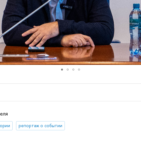
реля
тории
репортаж о событии