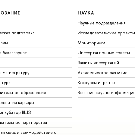
ЗОВАНИЕ
НАУКА
Научные подразделения
вская подготовка
Исследовательские проекты
иады
Мониторинги
в бакалавриат
Диссертационные советы
Защиты диссертаций
в магистратуру
Академическое развитие
нтура
Конкурсы и гранты
ительное образование
Внешние научно-информаци
развития карьеры
-инкубатор ВШЭ
вательные партнерства
ая связь и взаимодействие с