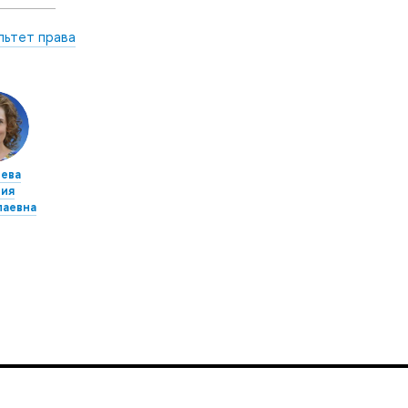
льтет права
ева
ия
лаевна