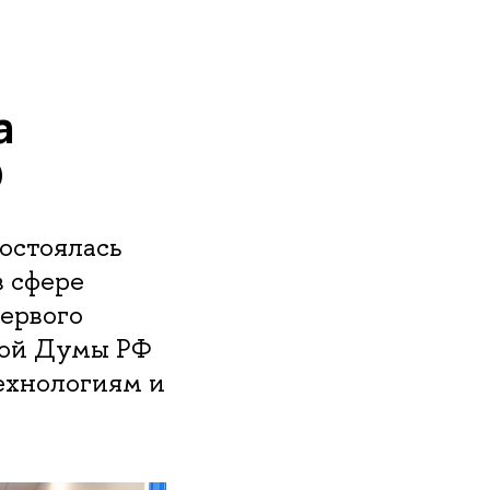
а
Э
остоялась
в сфере
ервого
ной Думы РФ
ехнологиям и