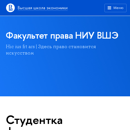
Высшая школа экономики
Меню
Факультет права НИУ ВШЭ
Hic ius fit ars | Здесь право становится
искусством
Студентка