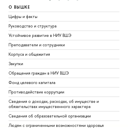
О ВЫШКЕ
Цифры и факты
Л
Руководство и структура
Д
Устойчивое развитие в НИУ ВШЭ
О
Преподаватели и сотрудники
П
Корпуса и общежития
В
Закупки
П
Обращения граждан в НИУ ВШЭ
А
Фонд целевого капитала
Д
Противодействие коррупции
Ц
Сведения о доходах, расходах, об имуществе и
Б
обязательствах имущественного характера
О
Сведения об образовательной организации
О
Людям с ограниченными возможностями здоровья