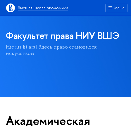
Высшая школа экономики
Меню
Факультет права НИУ ВШЭ
Hic ius fit ars | Здесь право становится
искусством
Академическая