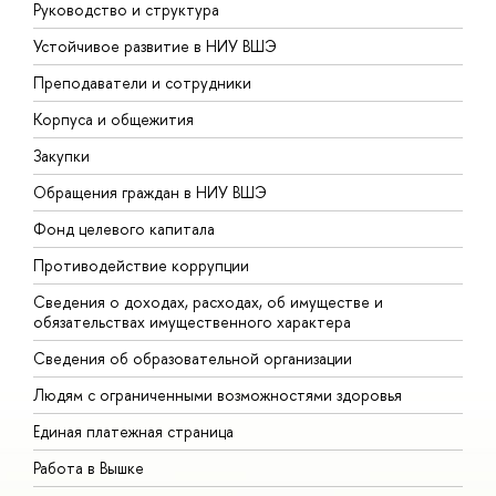
Руководство и структура
Д
Устойчивое развитие в НИУ ВШЭ
О
Преподаватели и сотрудники
П
Корпуса и общежития
В
Закупки
П
Обращения граждан в НИУ ВШЭ
А
Фонд целевого капитала
Д
Противодействие коррупции
Ц
Сведения о доходах, расходах, об имуществе и
Б
обязательствах имущественного характера
О
Сведения об образовательной организации
О
Людям с ограниченными возможностями здоровья
Единая платежная страница
Работа в Вышке