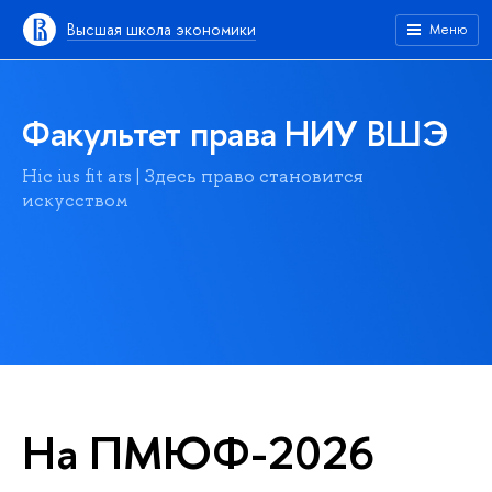
Высшая школа экономики
Меню
Факультет права НИУ ВШЭ
Hic ius fit ars | Здесь право становится
искусством
На ПМЮФ-2026