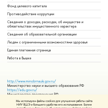
Фонд целевого капитала
Д
Противодействие коррупции
Ц
Сведения о доходах, расходах, об имуществе и
Б
обязательствах имущественного характера
О
Сведения об образовательной организации
О
Людям с ограниченными возможностями здоровья
Единая платежная страница
Работа в Вышке
http://www.minobrnauki.gov.ru/
Министерство науки и высшего образования РФ
https://edu.gov.ru/
Министерство просвещения РФ
https://elearning.hse.ru/mooc
Мы используем файлы cookies для улучшения работы сайта
Массовые открытые онлайн-курсы
НИУ ВШЭ и большего удобства его использования. Более