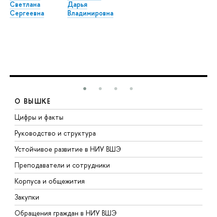
Светлана
Дарья
Сергеевна
Владимировна
О ВЫШКЕ
Цифры и факты
Л
Руководство и структура
Д
Устойчивое развитие в НИУ ВШЭ
О
Преподаватели и сотрудники
П
Корпуса и общежития
В
Закупки
П
Обращения граждан в НИУ ВШЭ
А