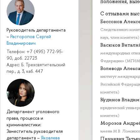
положения, вын
С отзывами выс
Бессонов Алекс
Руководитель департамента
Следственного комит
–
Расторопов Сергей
наук, член комитета)
Владимирович
Васюков Витали
Телефон: +7 (495) 772-95-
международных отнош
90, доб. 22723
Федерации» (МГИМО 
Адрес: Б. Трехсвятительский
Волеводз Алекс
пер., д. 3, каб. 447
институт международ
Российской Федерац
комитета)
Кудинов Владим
юридический универс
Департамент уголовного
комитета)
права, процесса и
Морозов Андрей
криминалистики:
Заместитель руководителя
имени М.В. Ломоносо
департамента
–
Яковлева
Пинкевич Татья