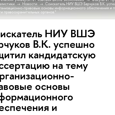
алистики
Новости
Соискатель НИУ ВШЭ Барчуков В.К. усп
рганизационно-правовые основы информационного обеспечения и 
ти правоохранительных органов."
искатель НИУ ВШЭ
рчуков В.К. успешно
щитил кандидатскую
ссертацию на тему
рганизационно-
авовые основы
формационного
еспечения и