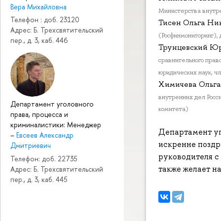
Вера Михайловна
Министерства внутре
Телефон : доб. 23120
Тисен Ольга Ни
Адрес: Б. Трехсвятительский
(Росфинмониторинг), 
пер., д. 3, каб. 446
Трунцевский Ю
сравнительного прав
юридических наук, ч
Химичева Ольга
внутренних дел Росс
Департамент уголовного
комитета)
права, процесса и
криминалистики: Менеджер
Департамент уг
–
Евсеев Александр
искренне поздр
Дмитриевич
руководителя с
Телефон: доб. 22735
также желает н
Адрес: Б. Трехсвятительский
пер., д. 3, каб. 445