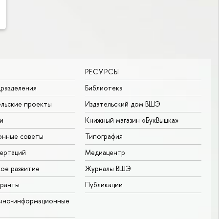
РЕСУРСЫ
разделения
Библиотека
льские проекты
Издательский дом ВШЭ
и
Книжный магазин «БукВышка»
онные советы
Типография
ертаций
Медиацентр
ое развитие
Журналы ВШЭ
гранты
Публикации
учно-информационные