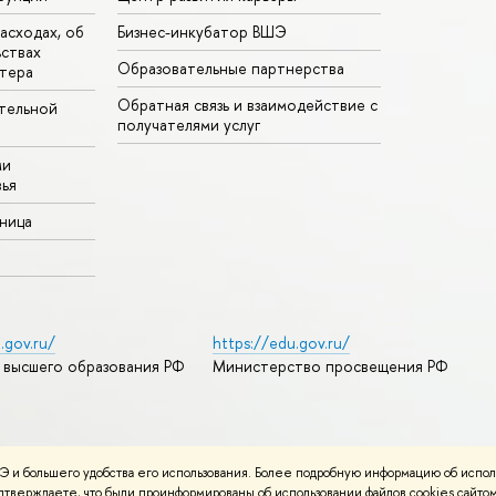
асходах, об
Бизнес-инкубатор ВШЭ
ьствах
Образовательные партнерства
тера
Обратная связь и взаимодействие с
тельной
получателями услуг
ми
ья
аница
.gov.ru/
https://edu.gov.ru/
 высшего образования РФ
Министерство просвещения РФ
дреса и контакты
Условия использования материалов
 и большего удобства его использования. Более подробную информацию об испол
ности
Карта сайта
подтверждаете, что были проинформированы об использовании файлов cookies сай