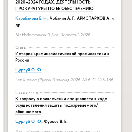
2020–2024 ГОДАХ. ДЕЯТЕЛЬНОСТЬ
ПРОКУРАТУРЫ ПО ЕЕ ОБЕСПЕЧЕНИЮ
Карабанова Е. Н.
, Чобанян А. Г., АРИСТАРХОВ А. и
др.
М.: Издательский Дом "Городец", 2026.
Статья
История криминалистической профилактики в
России
Цурлуй О. Ю.
Lex Russica (Русский закон). 2026. № 6.
С. 125-136.
Глава в книге
К вопросу о привлечении специалиста в ходе
осуществления защиты подозреваемого/
обвиняемого
Цурлуй О. Ю.
, Фурсов В. В.
В кн.: Научная школа уголовного процесса и