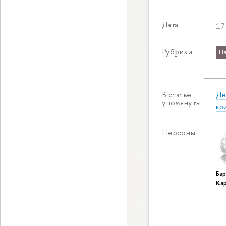
Дата
17
Рубрики
На
Де
В статье
упомянуты
кр
Персоны
Бар
Ка