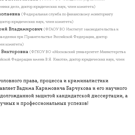
нних дел», доктор юридических наук, член комитета)
колаевна
(Федеральная служба по финансовому мониторингу
доктор юридических наук, член комитета)
рий Владимирович
(ФГАОУ ВО Институт законодательства и
оведения при Правительстве Российской Федерации, доктор
лен комитета)
 Викторовна
(ФГКОУ ВО «Московский университет Министерства
ийской Федерации имени В.Я. Кикотя», доктор юридических наук, член
оловного права, процесса и криминалистики
авляет Вадима Каримовича Барчукова и его научного
 долгожданной защитой кандидатской диссертации, а
аучных и профессиональных успехов!