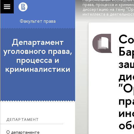
права, процесса и кримин
диссертацию на тему "О
интеллекта в деятельнос
Факультет права
Со
Департамент
Ба
уголовного права,
процесса и
за
криминалистики
ди
"О
пр
ин
об
ДЕПАРТАМЕНТ
О департаменте