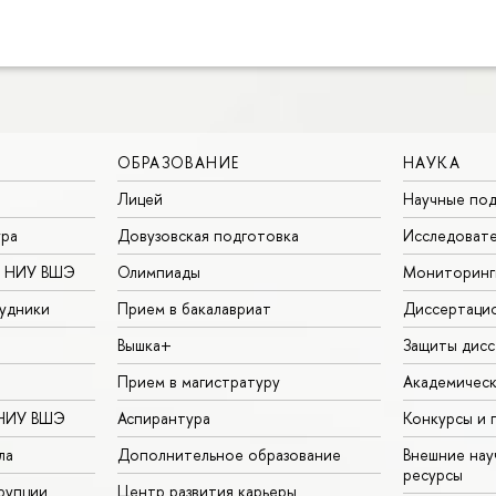
ОБРАЗОВАНИЕ
НАУКА
Лицей
Научные под
ура
Довузовская подготовка
Исследовате
в НИУ ВШЭ
Олимпиады
Мониторинг
удники
Прием в бакалавриат
Диссертаци
Вышка+
Защиты дисс
Прием в магистратуру
Академическ
 НИУ ВШЭ
Аспирантура
Конкурсы и 
ла
Дополнительное образование
Внешние на
ресурсы
рупции
Центр развития карьеры