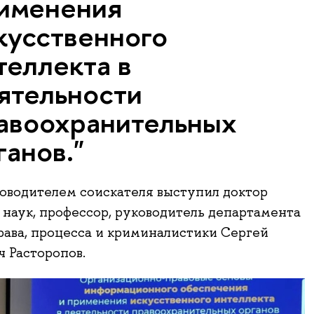
именения
кусственного
теллекта в
ятельности
авоохранительных
ганов."
оводителем соискателя выступил доктор
наук, профессор, руководитель департамента
рава, процесса и криминалистики Сергей
 Расторопов.