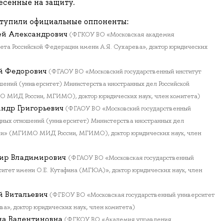
есенные на защиту.
тупили официальные оппоненты:
ей Александрович
(ФГКОУ ВО «Московская академия
ета Российской Федерации имени А.Я. Сухарева», доктор юридических
й Федорович
(ФГАОУ ВО «Московский государственный институт
ений (университет) Министерства иностранных дел Российской
МИД России, МГИМО), доктор юридических наук, член комитета)
андр Григорьевич
(ФГАОУ ВО «Московский государственный
ных отношений (университет) Министерства иностранных дел
ии» (МГИМО МИД России, МГИМО), доктор юридических наук, член
ир Владимирович
(ФГАОУ ВО «Московская государственный
итет имени О.Е. Кутафина (МГЮА)», доктор юридических наук, член
 Витальевич
(ФГБОУ ВО «Московская государственный университет
ва», доктор юридических наук, член комитета)
на Валентиновна
(ФГКОУ ВО «Академия управления