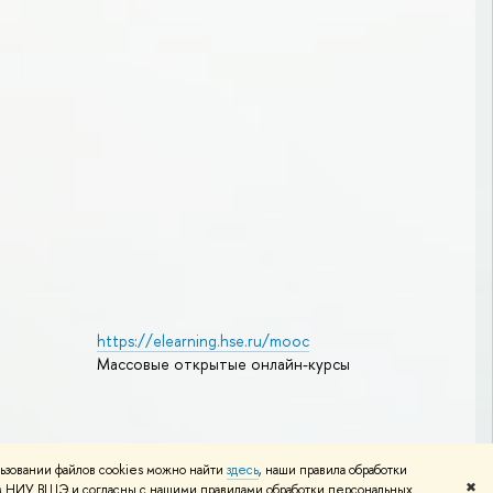
https://elearning.hse.ru/mooc
Массовые открытые онлайн-курсы
Редактору
ьзовании файлов cookies можно найти
здесь
, наши правила обработки
✖
том НИУ ВШЭ и согласны с нашими правилами обработки персональных