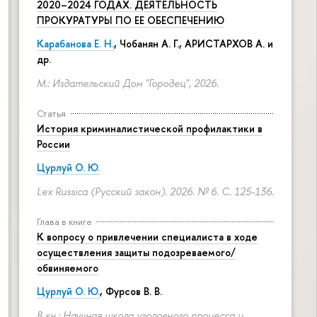
2020–2024 ГОДАХ. ДЕЯТЕЛЬНОСТЬ
ПРОКУРАТУРЫ ПО ЕЕ ОБЕСПЕЧЕНИЮ
Карабанова Е. Н.
, Чобанян А. Г., АРИСТАРХОВ А. и
др.
М.: Издательский Дом "Городец", 2026.
Статья
История криминалистической профилактики в
России
Цурлуй О. Ю.
Lex Russica (Русский закон). 2026. № 6.
С. 125-136.
Глава в книге
К вопросу о привлечении специалиста в ходе
осуществления защиты подозреваемого/
обвиняемого
Цурлуй О. Ю.
, Фурсов В. В.
В кн.: Научная школа уголовного процесса и