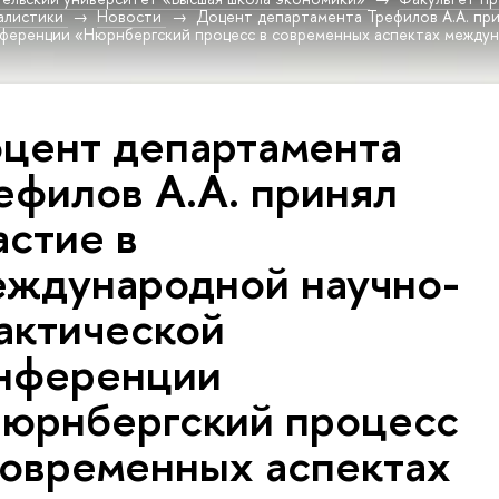
алистики
Новости
Доцент департамента Трефилов А.А. пр
ференции «Нюрнбергский процесс в современных аспектах междун
цент департамента
ефилов А.А. принял
астие в
ждународной научно-
актической
нференции
юрнбергский процесс
современных аспектах