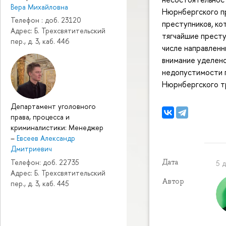
Вера Михайловна
Нюрнбергского пр
Телефон : доб. 23120
преступников, ко
Адрес: Б. Трехсвятительский
тягчайшие престу
пер., д. 3, каб. 446
числе направленн
внимание уделено
недопустимости 
Нюрнбергского т
Департамент уголовного
права, процесса и
криминалистики: Менеджер
–
Евсеев Александр
Дмитриевич
Дата
Телефон: доб. 22735
5 
Адрес: Б. Трехсвятительский
Автор
пер., д. 3, каб. 445