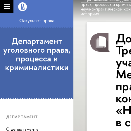
права, процесса и кримин
научно-практической кон
истории».
Факультет права
До
Департамент
Тр
уголовного права,
процесса и
уч
криминалистики
Ме
пр
ко
«Н
в 
ДЕПАРТАМЕНТ
О департаменте