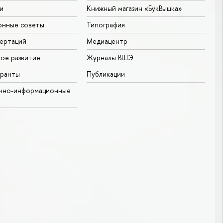
и
Книжный магазин «БукВышка»
онные советы
Типография
ертаций
Медиацентр
ое развитие
Журналы ВШЭ
гранты
Публикации
учно-информационные