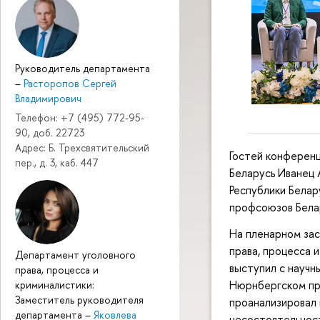
Руководитель департамента
–
Расторопов Сергей
Владимирович
Телефон: +7 (495) 772-95-
90, доб. 22723
Адрес: Б. Трехсвятительский
Гостей конференц
пер., д. 3, каб. 447
Беларусь Иванец 
Республики Белар
профсоюзов Бела
На пленарном за
права, процесса 
Департамент уголовного
выступил с науч
права, процесса и
Нюрнбергском пр
криминалистики:
Заместитель руководителя
проанализировал 
департамента
–
Яковлева
несостоятельност