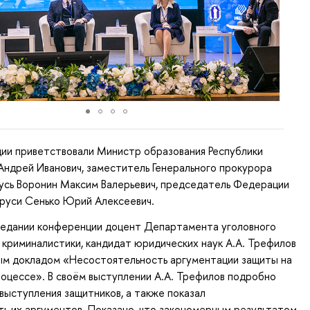
ии приветствовали Министр образования Республики
Андрей Иванович, заместитель Генерального прокурора
усь Воронин Максим Валерьевич, председатель Федерации
руси Сенько Юрий Алексеевич.
седании конференции доцент Департамента уголовного
и криминалистики, кандидат юридических наук А.А. Трефилов
ным докладом «Несостоятельность аргументации защиты на
оцессе». В своём выступлении А.А. Трефилов подробно
выступления защитников, а также показал
ь их аргументов. Показано, что закономерным результатом