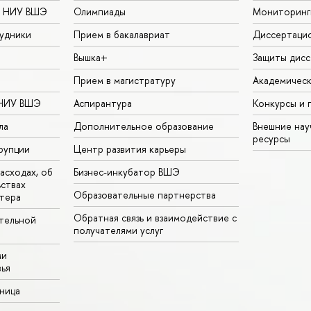
в НИУ ВШЭ
Олимпиады
Мониторинг
удники
Прием в бакалавриат
Диссертаци
Вышка+
Защиты дисс
Прием в магистратуру
Академическ
 НИУ ВШЭ
Аспирантура
Конкурсы и 
ла
Дополнительное образование
Внешние на
ресурсы
рупции
Центр развития карьеры
асходах, об
Бизнес-инкубатор ВШЭ
ьствах
Образовательные партнерства
тера
Обратная связь и взаимодействие с
тельной
получателями услуг
ми
ья
аница