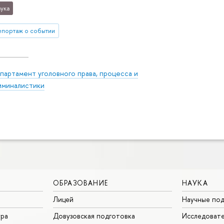
ука
епортаж о событии
партамент уголовного права, процесса и
иминалистики
ОБРАЗОВАНИЕ
НАУКА
Лицей
Научные под
ура
Довузовская подготовка
Исследовате