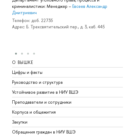
криминалистики: Менеджер
–
Евсеев Александр
Дмитриевич
Телефон: доб. 22735
Адрес: Б. Трехсвятительский пер., д. 3, каб. 445
О ВЫШКЕ
ОБР
Цифры и факты
Лице
Руководство и структура
Довуз
Устойчивое развитие в НИУ ВШЭ
Олим
Преподаватели и сотрудники
Прием
Корпуса и общежития
Вышк
Закупки
Прием
Обращения граждан в НИУ ВШЭ
Аспир