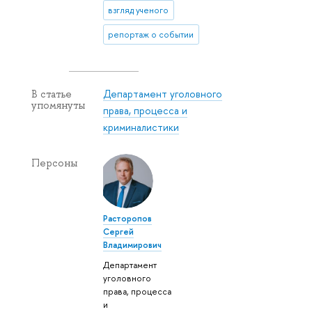
взгляд ученого
репортаж о событии
Департамент уголовного
В статье
упомянуты
права, процесса и
криминалистики
Персоны
Расторопов
Сергей
Владимирович
Департамент
уголовного
права, процесса
и