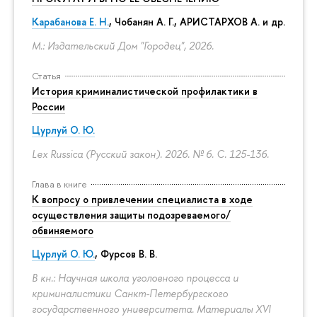
Карабанова Е. Н.
, Чобанян А. Г., АРИСТАРХОВ А. и др.
М.: Издательский Дом "Городец", 2026.
Статья
История криминалистической профилактики в
России
Цурлуй О. Ю.
Lex Russica (Русский закон). 2026. № 6.
С. 125-136.
Глава в книге
К вопросу о привлечении специалиста в ходе
осуществления защиты подозреваемого/
обвиняемого
Цурлуй О. Ю.
, Фурсов В. В.
В кн.: Научная школа уголовного процесса и
криминалистики Санкт-Петербургского
государственного университета. Материалы XVI