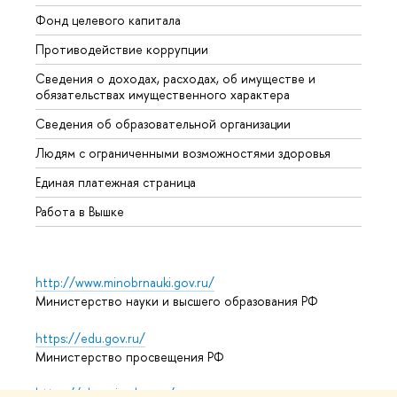
Фонд целевого капитала
Допол
Противодействие коррупции
Центр
Сведения о доходах, расходах, об имуществе и
Бизне
обязательствах имущественного характера
Образ
Сведения об образовательной организации
Обрат
Людям с ограниченными возможностями здоровья
Единая платежная страница
Работа в Вышке
http://www.minobrnauki.gov.ru/
Министерство науки и высшего образования РФ
https://edu.gov.ru/
Министерство просвещения РФ
https://elearning.hse.ru/mooc