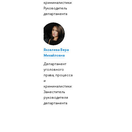
криминалистики:
Руководитель
департамента
Яковлева Вера
Михайловна
Департамент
уголовного
права, процесса
и
криминалистики:
Заместитель
руководителя
департамента