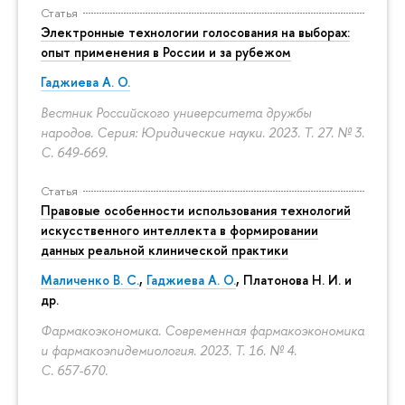
Статья
Электронные технологии голосования на выборах:
опыт применения в России и за рубежом
Гаджиева А. О.
Вестник Российского университета дружбы
народов. Серия: Юридические науки. 2023. Т. 27. № 3.
С. 649-669.
Статья
Правовые особенности использования технологий
искусственного интеллекта в формировании
данных реальной клинической практики
Маличенко В. С.
,
Гаджиева А. О.
, Платонова Н. И. и
др.
Фармакоэкономика. Современная фармакоэкономика
и фармакоэпидемиология. 2023. Т. 16. № 4.
С. 657-670.