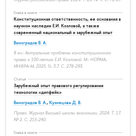
Глава в книге
Конституционная ответственность, ее основания в
научном наследии Е.И. Козловой, а также
современный национальный и зарубежный опыт
Виноградов В. А.
В кн.: Актуальные проблемы конституционного
права: к 100-летию Е.И. Козловой. М.: НОРМА,
ИНФРА-М, 2025. Гл. 3.7.
С. 278-293.
Статья
Зарубежный опыт правового регулирования
технологии «дипфейк»
Виноградов В. А.
,
Кузнецова Д. В.
Право. Журнал Высшей школы экономики. 2024. Т. 17.
№ 2.
С. 215-240.
Глава в книге