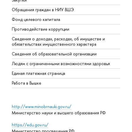
Обращения граждан в НИУ ВШЭ
Аспир
Фонд целевого капитала
Допол
Противодействие коррупции
Центр
Сведения о доходах, расходах, об имуществе и
Бизне
обязательствах имущественного характера
Образ
Сведения об образовательной организации
Обрат
Людям с ограниченными возможностями здоровья
Единая платежная страница
Работа в Вышке
http://www.minobrnauki.gov.ru/
Министерство науки и высшего образования РФ
https://edu.gov.ru/
Министерство просвещения РФ