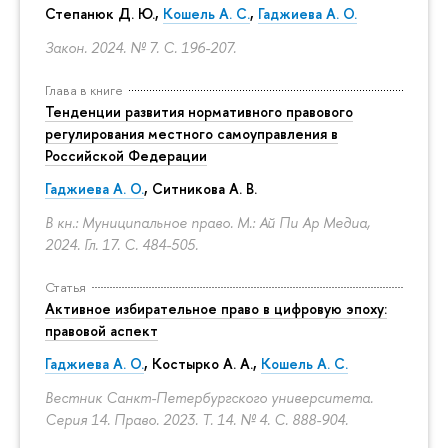
Степанюк Д. Ю.,
Кошель А. С.
,
Гаджиева А. О.
Закон. 2024. № 7.
С. 196-207.
Глава в книге
Тенденции развития нормативного правового
регулирования местного самоуправления в
Российской Федерации
Гаджиева А. О.
, Ситникова А. В.
В кн.: Муниципальное право. М.: Ай Пи Ар Медиа,
2024. Гл. 17.
С. 484-505.
Статья
Активное избирательное право в цифровую эпоху:
правовой аспект
Гаджиева А. О.
, Костырко А. А.,
Кошель А. С.
Вестник Санкт-Петербургского университета.
Серия 14. Право. 2023. Т. 14. № 4.
С. 888-904.