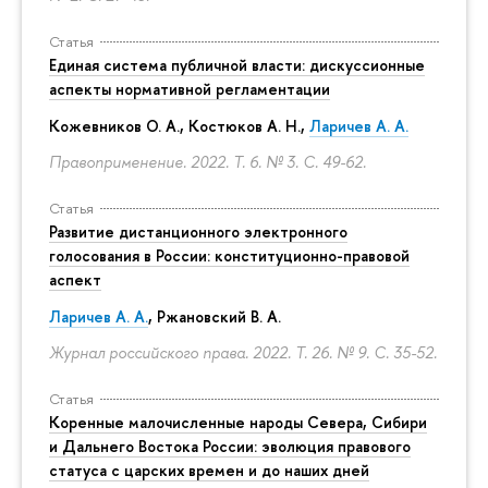
Статья
Единая система публичной власти: дискуссионные
аспекты нормативной регламентации
Кожевников О. А., Костюков А. Н.,
Ларичев А. А.
Правоприменение. 2022. Т. 6. № 3.
С. 49-62.
Статья
Развитие дистанционного электронного
голосования в России: конституционно-правовой
аспект
Ларичев А. А.
, Ржановский В. А.
Журнал российского права. 2022. Т. 26. № 9.
С. 35-52.
Статья
Коренные малочисленные народы Севера, Сибири
и Дальнего Востока России: эволюция правового
статуса с царских времен и до наших дней