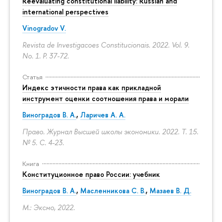
Reevaluating constitutional liability: Russian and
international perspectives
Vinogradov V.
Revista de Investigacoes Constitucionais. 2022. Vol. 9.
No. 1.
P. 37-72.
Статья
Индекс этичности права как прикладной
инструмент оценки соотношения права и морали
Виноградов В. А.
,
Ларичев А. А.
Право. Журнал Высшей школы экономики. 2022. Т. 15.
№ 5.
С. 4-23.
Книга
Конституционное право России: учебник
Виноградов В. А.
,
Масленникова С. В.
,
Мазаев В. Д.
М.: Эксмо, 2022.