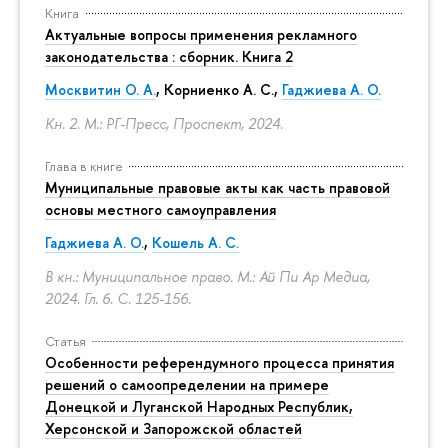
Книга
Актуальные вопросы применения рекламного
законодательства : сборник. Книга 2
Москвитин О. А.
,
Корниенко А. С.
,
Гаджиева А. О.
Кн. 2. М.: РГ-Пресс, Проспект, 2024.
Глава в книге
Муниципальные правовые акты как часть правовой
основы местного самоуправления
Гаджиева А. О.
,
Кошель А. С.
В кн.: Муниципальное право. М.: Ай Пи Ар Медиа,
2024. Гл. 6.
С. 125-156.
Статья
Особенности референдумного процесса принятия
решений о самоопределении на примере
Донецкой и Луганской Народных Республик,
Херсонской и Запорожской областей