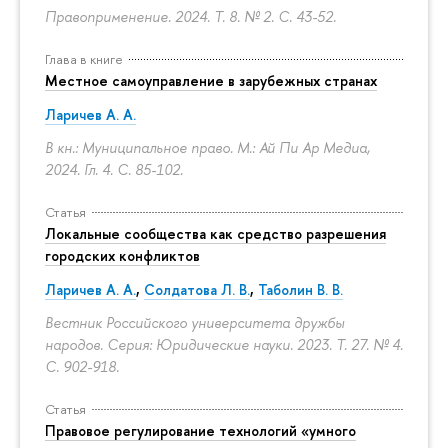
Правоприменение. 2024. Т. 8. № 2.
С. 43-52.
Глава в книге
Местное самоуправление в зарубежных странах
Ларичев А. А.
В кн.: Муниципальное право. М.: Ай Пи Ар Медиа,
2024. Гл. 4.
С. 85-102.
Статья
Локальные сообщества как средство разрешения
городских конфликтов
Ларичев А. А.
,
Солдатова Л. В.
,
Таболин В. В.
Вестник Российского университета дружбы
народов. Серия: Юридические науки. 2023. Т. 27. № 4.
С. 902-918.
Статья
Правовое регулирование технологий «умного