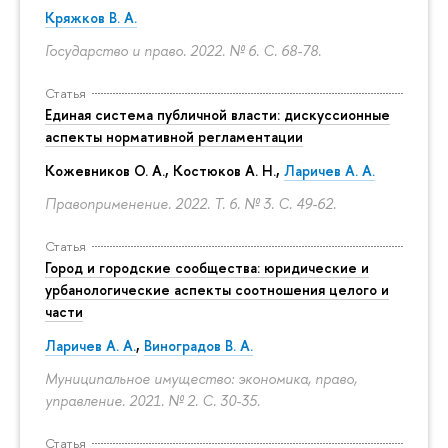
Кряжков В. А.
Государство и право. 2022. № 6.
С. 68-78.
Статья
Единая система публичной власти: дискуссионные
аспекты нормативной регламентации
Кожевников О. А., Костюков А. Н.,
Ларичев А. А.
Правоприменение. 2022. Т. 6. № 3.
С. 49-62.
Статья
Город и городские сообщества: юридические и
урбанологические аспекты соотношения целого и
части
Ларичев А. А.
,
Виноградов В. А.
Муниципальное имущество: экономика, право,
управление. 2021. № 2.
С. 30-35.
Статья