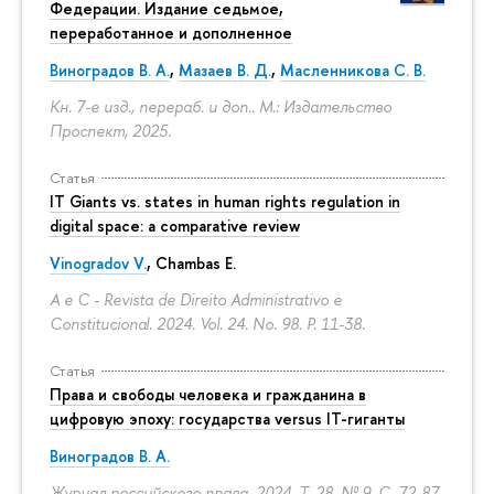
Федерации. Издание седьмое,
переработанное и дополненное
Виноградов В. А.
,
Мазаев В. Д.
,
Масленникова С. В.
Кн. 7-е изд., перераб. и доп.. М.: Издательство
Проспект, 2025.
Статья
IT Giants vs. states in human rights regulation in
digital space: a comparative review
Vinogradov V.
, Chambas E.
A e C - Revista de Direito Administrativo e
Constitucional. 2024. Vol. 24. No. 98.
P. 11-38.
Статья
Права и свободы человека и гражданина в
цифровую эпоху: государства versus IT-гиганты
Виноградов В. А.
Журнал российского права. 2024. Т. 28. № 9.
С. 72-87.