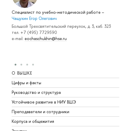
Специалист по учебно-методической работе
–
Чащухин Егор Олегович
Большой Трехсвятительский переулок, д. 3, каб. 323
тел. +7 (495) 7729590
e-mail:
eochaschukhin@hse.ru
О ВЫШКЕ
ОБР
Цифры и факты
Лице
Руководство и структура
Довуз
Устойчивое развитие в НИУ ВШЭ
Олим
Преподаватели и сотрудники
Прием
Корпуса и общежития
Вышк
Закупки
Прием