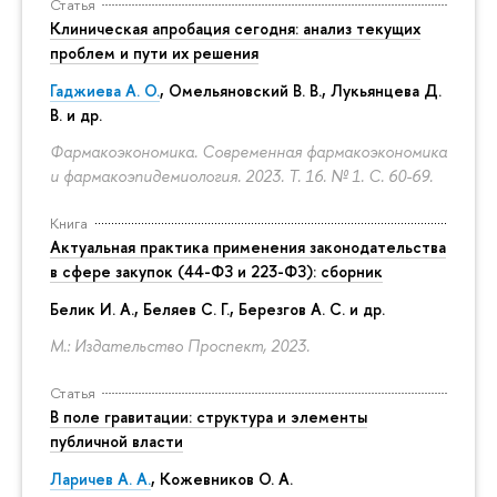
Статья
Клиническая апробация сегодня: анализ текущих
проблем и пути их решения
Гаджиева А. О.
, Омельяновский В. В., Лукьянцева Д.
В. и др.
Фармакоэкономика. Современная фармакоэкономика
и фармакоэпидемиология. 2023. Т. 16. № 1.
С. 60-69.
Книга
Актуальная практика применения законодательства
в сфере закупок (44-ФЗ и 223-ФЗ): сборник
Белик И. А., Беляев С. Г.,
Березгов А. С.
и др.
М.: Издательство Проспект, 2023.
Статья
В поле гравитации: структура и элементы
публичной власти
Ларичев А. А.
, Кожевников О. А.