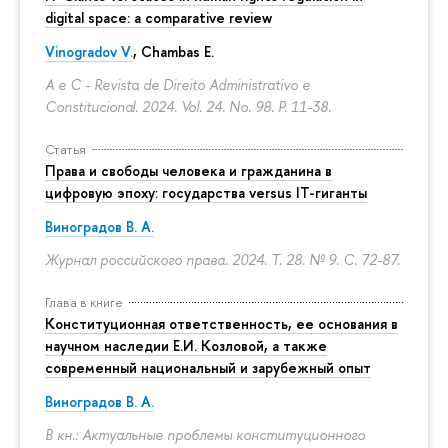
digital space: a comparative review
Vinogradov V.
, Chambas E.
A e C - Revista de Direito Administrativo e
Constitucional. 2024. Vol. 24. No. 98.
P. 11-38.
Статья
Права и свободы человека и гражданина в
цифровую эпоху: государства versus IT-гиганты
Виноградов В. А.
Журнал российского права. 2024. Т. 28. № 9.
С. 72-87.
Глава в книге
Конституционная ответственность, ее основания в
научном наследии Е.И. Козловой, а также
современный национальный и зарубежный опыт
Виноградов В. А.
В кн.: Актуальные проблемы конституционного