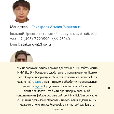
Менеджер
–
Тактарова Альфия Рифатовна
Большой Трехсвятительский переулок, д. 3, каб. 323
тел. +7 (495) 7729590, доб. 23040
E-mail:
ataktarova@hse.ru
Мы используем файлы cookies для улучшения работы сайта
НИУ ВШЭ и большего удобства его использования. Более
Специалист по учебно-методической работе
–
подробную информацию об использовании файлов cookies
можно найти
здесь
, наши правила обработки персональных
Чащухин Егор Олегович
данных –
здесь
. Продолжая пользоваться сайтом, вы
✖
Большой Трехсвятительский переулок, д. 3, каб. 323
подтверждаете, что были проинформированы об
тел. +7 (495) 7729590
использовании файлов cookies сайтом НИУ ВШЭ и согласны
e-mail:
eochaschukhin@hse.ru
с нашими правилами обработки персональных данных. Вы
можете отключить файлы cookies в настройках Вашего
браузера.