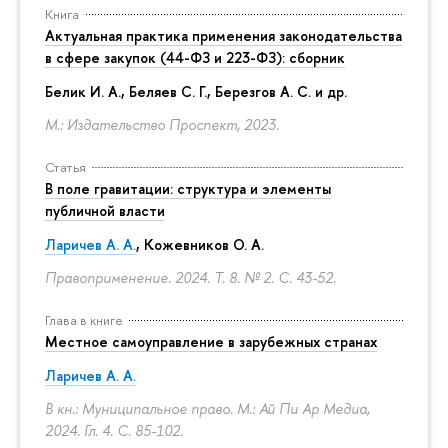
Книга
Актуальная практика применения законодательства
в сфере закупок (44-ФЗ и 223-ФЗ): сборник
Белик И. А., Беляев С. Г.,
Березгов А. С.
и др.
М.: Издательство Проспект, 2023.
Статья
В поле гравитации: структура и элементы
публичной власти
Ларичев А. А.
, Кожевников О. А.
Правоприменение. 2024. Т. 8. № 2.
С. 43-52.
Глава в книге
Местное самоуправление в зарубежных странах
Ларичев А. А.
В кн.: Муниципальное право. М.: Ай Пи Ар Медиа,
2024. Гл. 4.
С. 85-102.