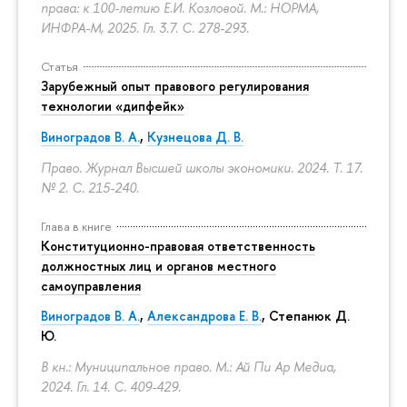
права: к 100-летию Е.И. Козловой. М.: НОРМА,
ИНФРА-М, 2025. Гл. 3.7.
С. 278-293.
Статья
Зарубежный опыт правового регулирования
технологии «дипфейк»
Виноградов В. А.
,
Кузнецова Д. В.
Право. Журнал Высшей школы экономики. 2024. Т. 17.
№ 2.
С. 215-240.
Глава в книге
Конституционно-правовая ответственность
должностных лиц и органов местного
самоуправления
Виноградов В. А.
,
Александрова Е. В.
, Степанюк Д.
Ю.
В кн.: Муниципальное право. М.: Ай Пи Ар Медиа,
2024. Гл. 14.
С. 409-429.