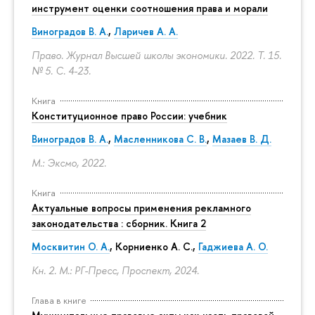
инструмент оценки соотношения права и морали
Виноградов В. А.
,
Ларичев А. А.
Право. Журнал Высшей школы экономики. 2022. Т. 15.
№ 5.
С. 4-23.
Книга
Конституционное право России: учебник
Виноградов В. А.
,
Масленникова С. В.
,
Мазаев В. Д.
М.: Эксмо, 2022.
Книга
Актуальные вопросы применения рекламного
законодательства : сборник. Книга 2
Москвитин О. А.
,
Корниенко А. С.
,
Гаджиева А. О.
Кн. 2. М.: РГ-Пресс, Проспект, 2024.
Глава в книге