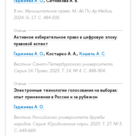
Гаджиева А. О.
, Ситникова А. В.
В кн.: Муниципальное право. М.: Ай Пи Ар Медиа,
2024. Гл. 17.
С. 484-505.
Статья
Активное избирательное право в цифровую эпоху:
правовой аспект
Гаджиева А. О.
, Костырко А. А.,
Кошель А. С.
Вестник Санкт-Петербургского университета.
Серия 14. Право. 2023. Т. 14. № 4.
С. 888-904.
Статья
Электронные технологии голосования на выборах:
опыт применения в России и за рубежом
Гаджиева А. О.
Вестник Российского университета дружбы
народов. Серия: Юридические науки. 2023. Т. 27. № 3.
С. 649-669.