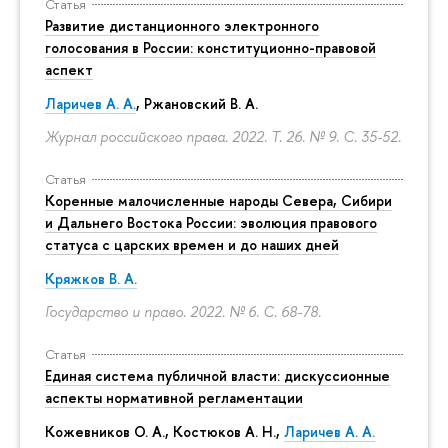
Статья
Развитие дистанционного электронного
голосования в России: конституционно-правовой
аспект
Ларичев А. А.
, Ржановский В. А.
Журнал российского права. 2022. Т. 26. № 9.
С. 35-52.
Статья
Коренные малочисленные народы Севера, Сибири
и Дальнего Востока России: эволюция правового
статуса с царских времен и до наших дней
Кряжков В. А.
Государство и право. 2022. № 6.
С. 68-78.
Статья
Единая система публичной власти: дискуссионные
аспекты нормативной регламентации
Кожевников О. А., Костюков А. Н.,
Ларичев А. А.