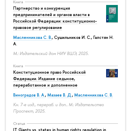
Книга
Партнерство и конкуренция
предпринимателей и органов власти в
Российской Федерации: конституционно-
правовое регулирование
Масленникова С. В.
,
Сушильников И. С.
,
Галстян Н.
А.
М.: Издательский дом НИУ ВШЭ, 2025.
Книга
Конституционное право Российской
Федерации. Издание седьмое,
переработанное и дополненное
Виноградов В. А.
,
Мазаев В. Д.
,
Масленникова С. В.
Кн. 7-е изд., перераб. и доп.. М.: Издательство
Проспект, 2025.
Статья
IT Giants vs. states in human rights regulation in