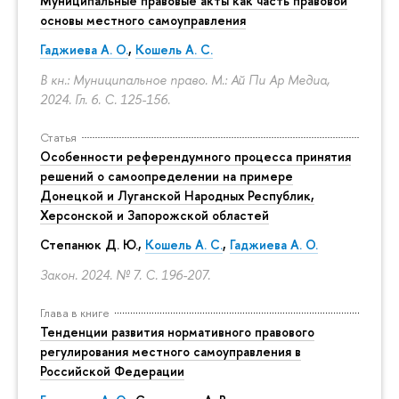
Муниципальные правовые акты как часть правовой
основы местного самоуправления
Гаджиева А. О.
,
Кошель А. С.
В кн.: Муниципальное право. М.: Ай Пи Ар Медиа,
2024. Гл. 6.
С. 125-156.
Статья
Особенности референдумного процесса принятия
решений о самоопределении на примере
Донецкой и Луганской Народных Республик,
Херсонской и Запорожской областей
Степанюк Д. Ю.,
Кошель А. С.
,
Гаджиева А. О.
Закон. 2024. № 7.
С. 196-207.
Глава в книге
Тенденции развития нормативного правового
регулирования местного самоуправления в
Российской Федерации