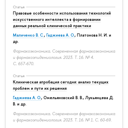
Статья
Правовые особенности использования технологий
искусственного интеллекта в формировании
данных реальной клинической практики
Маличенко В. С.
,
Гаджиева А. О.
, Платонова Н. И. и
др.
Фармакоэкономика. Современная фармакоэкономика
и фармакоэпидемиология. 2023. Т. 16. № 4.
С. 657-670.
Статья
Клиническая апробация сегодня: анализ текущих
проблем и пути их решения
Гаджиева А. О.
, Омельяновский В. В., Лукьянцева Д.
В. и др.
Фармакоэкономика. Современная фармакоэкономика
и фармакоэпидемиология. 2023. Т. 16. № 1.
С. 60-69.