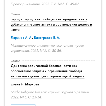
Правоприменение. 2022. Т. 6. № 3.
С. 49-62.
Статья
Город и городские сообщества: юридические и
урбанологические аспекты соотношения целого и
части
Ларичев А. А.
,
Виноградов В. А.
Муниципальное имущество: экономика, право,
управление. 2021. № 2.
С. 30-35.
Статья
Доктрина религиозной безопасности как
обоснование защиты и ограничения свободы
вероисповедания: две стороны одной медали
Елена Н. Маркова
Studia Religiosa Rossica: научный журнал о религии.
2022. № 3.
С. 13-34.