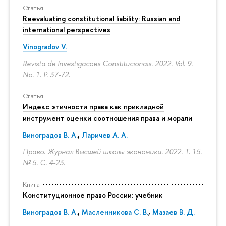
Статья
Reevaluating constitutional liability: Russian and
international perspectives
Vinogradov V.
Revista de Investigacoes Constitucionais. 2022. Vol. 9.
No. 1.
P. 37-72.
Статья
Индекс этичности права как прикладной
инструмент оценки соотношения права и морали
Виноградов В. А.
,
Ларичев А. А.
Право. Журнал Высшей школы экономики. 2022. Т. 15.
№ 5.
С. 4-23.
Книга
Конституционное право России: учебник
Виноградов В. А.
,
Масленникова С. В.
,
Мазаев В. Д.