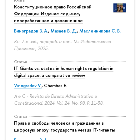
Конституционное право Российской
Федерации. Издание седьмое,
переработанное и дополненное
Виноградов В. А.
,
Мазаев В. Д.
,
Масленникова С. В.
Кн. 7-е изд., перераб. и доп.. М.: Издательство
Проспект, 2025.
Статья
IT Giants vs. states in human rights regulation in
digital space: a comparative review
Vinogradov V.
, Chambas E.
A e C - Revista de Direito Administrativo e
Constitucional. 2024. Vol. 24. No. 98.
P. 11-38.
Статья
Права и свободы человека и гражданина в
цифровую эпоху: государства versus IT-гиганты