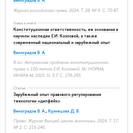
Виноградов В. А.
Журнал российского права. 2024. Т. 28. № 9.
С. 72-87.
Глава в книге
Конституционная ответственность, ее основания в
научном наследии Е.И. Козловой, а также
современный национальный и зарубежный опыт
Виноградов В. А.
В кн.: Актуальные проблемы конституционного
права: к 100-летию Е.И. Козловой. М.: НОРМА,
ИНФРА-М, 2025. Гл. 3.7.
С. 278-293.
Статья
Зарубежный опыт правового регулирования
технологии «дипфейк»
Виноградов В. А.
,
Кузнецова Д. В.
Право. Журнал Высшей школы экономики. 2024. Т. 17.
№ 2.
С. 215-240.