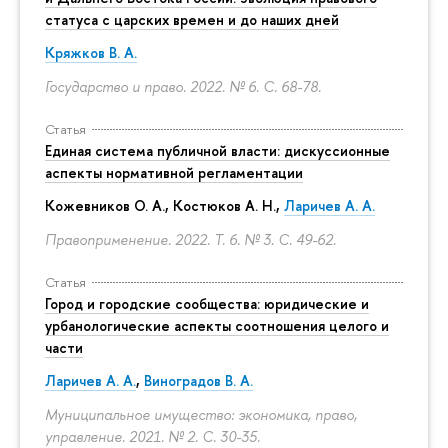
статуса с царских времен и до наших дней
Кряжков В. А.
Государство и право. 2022. № 6.
С. 68-78.
Статья
Единая система публичной власти: дискуссионные
аспекты нормативной регламентации
Кожевников О. А., Костюков А. Н.,
Ларичев А. А.
Правоприменение. 2022. Т. 6. № 3.
С. 49-62.
Статья
Город и городские сообщества: юридические и
урбанологические аспекты соотношения целого и
части
Ларичев А. А.
,
Виноградов В. А.
Муниципальное имущество: экономика, право,
управление. 2021. № 2.
С. 30-35.