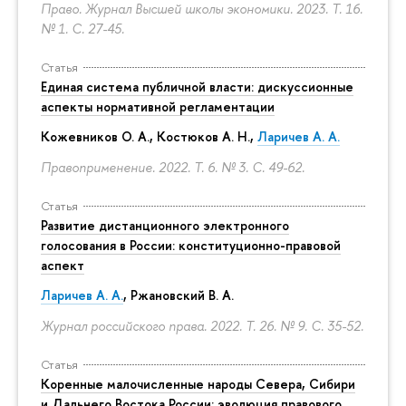
Право. Журнал Высшей школы экономики. 2023. Т. 16.
№ 1.
С. 27-45.
Статья
Единая система публичной власти: дискуссионные
аспекты нормативной регламентации
Кожевников О. А., Костюков А. Н.,
Ларичев А. А.
Правоприменение. 2022. Т. 6. № 3.
С. 49-62.
Статья
Развитие дистанционного электронного
голосования в России: конституционно-правовой
аспект
Ларичев А. А.
, Ржановский В. А.
Журнал российского права. 2022. Т. 26. № 9.
С. 35-52.
Статья
Коренные малочисленные народы Севера, Сибири
и Дальнего Востока России: эволюция правового