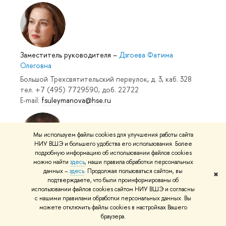
Заместитель руководителя
–
Дзгоева Фатима
Олеговна
Большой Трехсвятительский переулок, д. 3, каб. 328
тел. +7 (495) 7729590, доб. 22722
E-mail:
fsuleymanova@hse.ru
Мы используем файлы cookies для улучшения работы сайта
НИУ ВШЭ и большего удобства его использования. Более
подробную информацию об использовании файлов cookies
можно найти
здесь
, наши правила обработки персональных
Менеджер
–
Тактарова Альфия Рифатовна
данных –
здесь
. Продолжая пользоваться сайтом, вы
✖
Большой Трехсвятительский переулок, д. 3, каб. 323
подтверждаете, что были проинформированы об
тел. +7 (495) 7729590, доб. 23040
использовании файлов cookies сайтом НИУ ВШЭ и согласны
с нашими правилами обработки персональных данных. Вы
E-mail:
ataktarova@hse.ru
можете отключить файлы cookies в настройках Вашего
браузера.