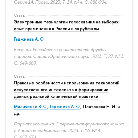
Серия 14. Право. 2023. Т. 14. № 4.
С. 888-904.
Статья
Электронные технологии голосования на выборах:
опыт применения в России и за рубежом
Гаджиева А. О.
Вестник Российского университета дружбы
народов. Серия: Юридические науки. 2023. Т. 27. № 3.
С. 649-669.
Статья
Правовые особенности использования технологий
искусственного интеллекта в формировании
данных реальной клинической практики
Маличенко В. С.
,
Гаджиева А. О.
, Платонова Н. И. и
др.
Фармакоэкономика. Современная фармакоэкономика
и фармакоэпидемиология. 2023. Т. 16. № 4.
С. 657-670.