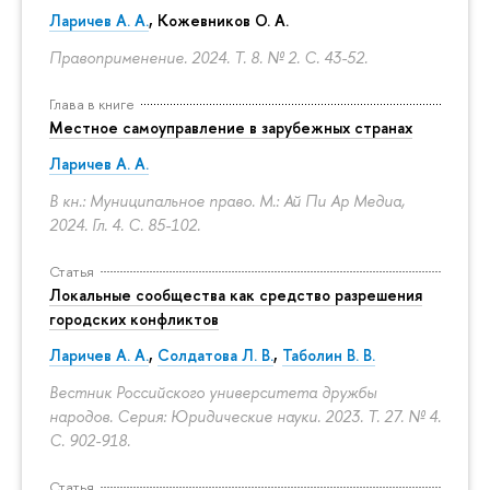
Ларичев А. А.
, Кожевников О. А.
Правоприменение. 2024. Т. 8. № 2.
С. 43-52.
Глава в книге
Местное самоуправление в зарубежных странах
Ларичев А. А.
В кн.: Муниципальное право. М.: Ай Пи Ар Медиа,
2024. Гл. 4.
С. 85-102.
Статья
Локальные сообщества как средство разрешения
городских конфликтов
Ларичев А. А.
,
Солдатова Л. В.
,
Таболин В. В.
Вестник Российского университета дружбы
народов. Серия: Юридические науки. 2023. Т. 27. № 4.
С. 902-918.
Статья