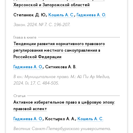
Херсонской и Запорожской областей
Степанюк Д. Ю.,
Кошель А. С.
,
Гаджиева А. О.
Закон. 2024. № 7.
С. 196-207.
Глава в книге
Тенденции развития нормативного правового
регулирования местного самоуправления в
Российской Федерации
Гаджиева А. О.
, Ситникова А. В.
В кн.: Муниципальное право. М.: Ай Пи Ар Медиа,
2024. Гл. 17.
С. 484-505.
Статья
Активное избирательное право в цифровую эпоху:
правовой аспект
Гаджиева А. О.
, Костырко А. А.,
Кошель А. С.
Вестник Санкт-Петербургского университета.