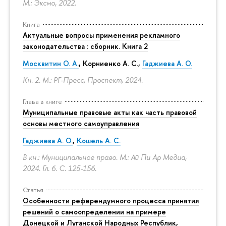
М.: Эксмо, 2022.
Книга
Актуальные вопросы применения рекламного
законодательства : сборник. Книга 2
Москвитин О. А.
,
Корниенко А. С.
,
Гаджиева А. О.
Кн. 2. М.: РГ-Пресс, Проспект, 2024.
Глава в книге
Муниципальные правовые акты как часть правовой
основы местного самоуправления
Гаджиева А. О.
,
Кошель А. С.
В кн.: Муниципальное право. М.: Ай Пи Ар Медиа,
2024. Гл. 6.
С. 125-156.
Статья
Особенности референдумного процесса принятия
решений о самоопределении на примере
Донецкой и Луганской Народных Республик,