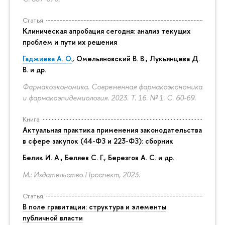
Статья
Клиническая апробация сегодня: анализ текущих
проблем и пути их решения
Гаджиева А. О.
, Омельяновский В. В., Лукьянцева Д.
В. и др.
Фармакоэкономика. Современная фармакоэкономика
и фармакоэпидемиология. 2023. Т. 16. № 1.
С. 60-69.
Книга
Актуальная практика применения законодательства
в сфере закупок (44-ФЗ и 223-ФЗ): сборник
Белик И. А., Беляев С. Г.,
Березгов А. С.
и др.
М.: Издательство Проспект, 2023.
Статья
В поле гравитации: структура и элементы
публичной власти