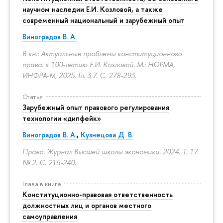
научном наследии Е.И. Козловой, а также
современный национальный и зарубежный опыт
Виноградов В. А.
В кн.: Актуальные проблемы конституционного
права: к 100-летию Е.И. Козловой. М.: НОРМА,
ИНФРА-М, 2025. Гл. 3.7.
С. 278-293.
Статья
Зарубежный опыт правового регулирования
технологии «дипфейк»
Виноградов В. А.
,
Кузнецова Д. В.
Право. Журнал Высшей школы экономики. 2024. Т. 17.
№ 2.
С. 215-240.
Глава в книге
Конституционно-правовая ответственность
должностных лиц и органов местного
самоуправления