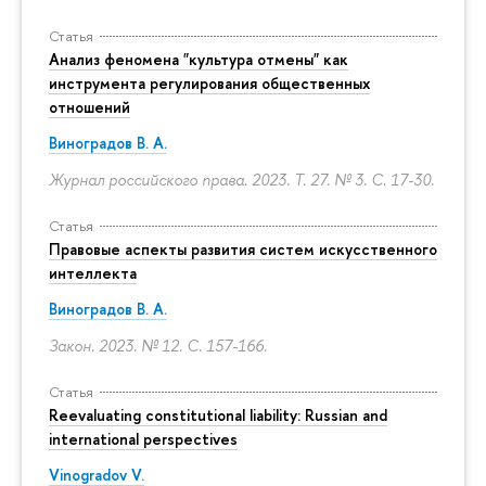
Статья
Анализ феномена "культура отмены" как
инструмента регулирования общественных
отношений
Виноградов В. А.
Журнал российского права. 2023. Т. 27. № 3.
С. 17-30.
Статья
Правовые аспекты развития систем искусственного
интеллекта
Виноградов В. А.
Закон. 2023. № 12.
С. 157-166.
Статья
Reevaluating constitutional liability: Russian and
international perspectives
Vinogradov V.