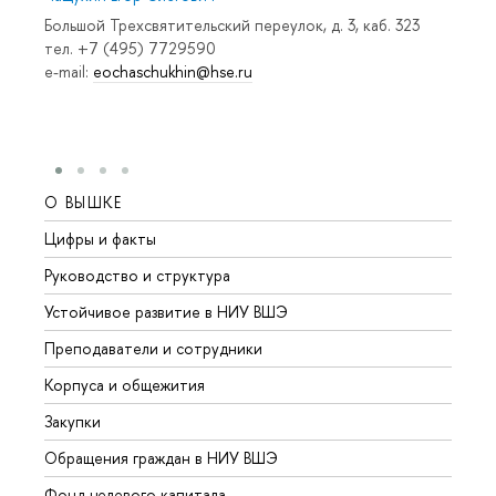
Большой Трехсвятительский переулок, д. 3, каб. 323
тел. +7 (495) 7729590
e-mail:
eochaschukhin@hse.ru
О ВЫШКЕ
ОБР
Цифры и факты
Лице
Руководство и структура
Довуз
Устойчивое развитие в НИУ ВШЭ
Олим
Преподаватели и сотрудники
Прием
Корпуса и общежития
Вышк
Закупки
Прием
Обращения граждан в НИУ ВШЭ
Аспир
Фонд целевого капитала
Допол