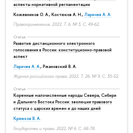
аспекты нормативной регламентации
Кожевников О. А., Костюков А. Н.,
Ларичев А. А.
Правоприменение. 2022. Т. 6. № 3.
С. 49-62.
Статья
Развитие дистанционного электронного
голосования в России: конституционно-правовой
аспект
Ларичев А. А.
, Ржановский В. А.
Журнал российского права. 2022. Т. 26. № 9.
С. 35-52.
Статья
Коренные малочисленные народы Севера, Сибири
и Дальнего Востока России: эволюция правового
статуса с царских времен и до наших дней
Кряжков В. А.
Государство и право. 2022. № 6.
С. 68-78.