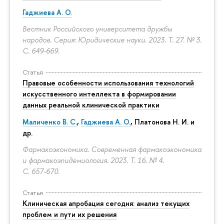
Гаджиева А. О.
Вестник Российского университета дружбы
народов. Серия: Юридические науки. 2023. Т. 27. № 3.
С. 649-669.
Статья
Правовые особенности использования технологий
искусственного интеллекта в формировании
данных реальной клинической практики
Маличенко В. С.
,
Гаджиева А. О.
, Платонова Н. И. и
др.
Фармакоэкономика. Современная фармакоэкономика
и фармакоэпидемиология. 2023. Т. 16. № 4.
С. 657-670.
Статья
Клиническая апробация сегодня: анализ текущих
проблем и пути их решения