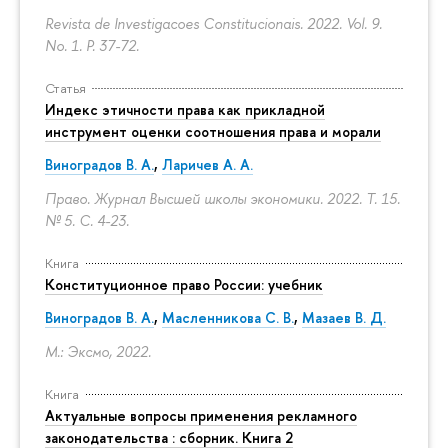
Revista de Investigacoes Constitucionais. 2022. Vol. 9.
No. 1.
P. 37-72.
Статья
Индекс этичности права как прикладной
инструмент оценки соотношения права и морали
Виноградов В. А.
,
Ларичев А. А.
Право. Журнал Высшей школы экономики. 2022. Т. 15.
№ 5.
С. 4-23.
Книга
Конституционное право России: учебник
Виноградов В. А.
,
Масленникова С. В.
,
Мазаев В. Д.
М.: Эксмо, 2022.
Книга
Актуальные вопросы применения рекламного
законодательства : сборник. Книга 2