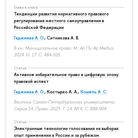
Глава в книге
Тенденции развития нормативного правового
регулирования местного самоуправления в
Российской Федерации
Гаджиева А. О.
, Ситникова А. В.
В кн.: Муниципальное право. М.: Ай Пи Ар Медиа,
2024. Гл. 17.
С. 484-505.
Статья
Активное избирательное право в цифровую эпоху:
правовой аспект
Гаджиева А. О.
, Костырко А. А.,
Кошель А. С.
Вестник Санкт-Петербургского университета.
Серия 14. Право. 2023. Т. 14. № 4.
С. 888-904.
Статья
Электронные технологии голосования на выборах:
опыт применения в России и за рубежом