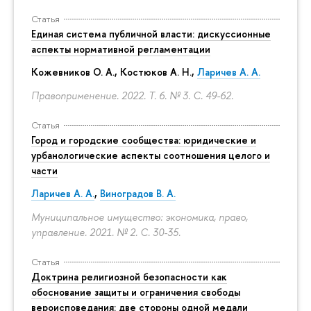
Статья
Единая система публичной власти: дискуссионные
аспекты нормативной регламентации
Кожевников О. А., Костюков А. Н.,
Ларичев А. А.
Правоприменение. 2022. Т. 6. № 3.
С. 49-62.
Статья
Город и городские сообщества: юридические и
урбанологические аспекты соотношения целого и
части
Ларичев А. А.
,
Виноградов В. А.
Муниципальное имущество: экономика, право,
управление. 2021. № 2.
С. 30-35.
Статья
Доктрина религиозной безопасности как
обоснование защиты и ограничения свободы
вероисповедания: две стороны одной медали