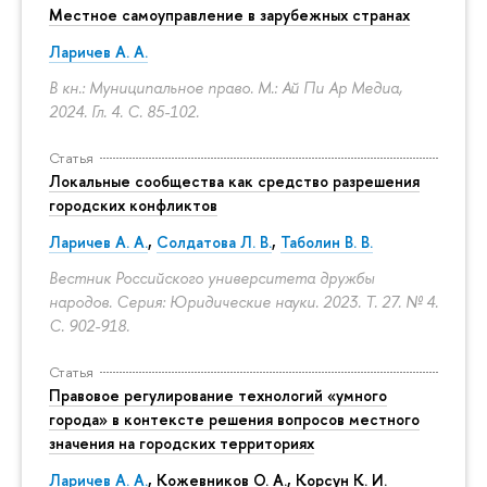
Местное самоуправление в зарубежных странах
Ларичев А. А.
В кн.: Муниципальное право. М.: Ай Пи Ар Медиа,
2024. Гл. 4.
С. 85-102.
Статья
Локальные сообщества как средство разрешения
городских конфликтов
Ларичев А. А.
,
Солдатова Л. В.
,
Таболин В. В.
Вестник Российского университета дружбы
народов. Серия: Юридические науки. 2023. Т. 27. № 4.
С. 902-918.
Статья
Правовое регулирование технологий «умного
города» в контексте решения вопросов местного
значения на городских территориях
Ларичев А. А.
, Кожевников О. А., Корсун К. И.