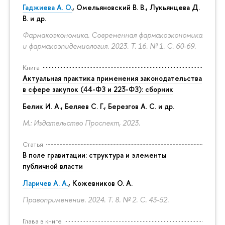
Гаджиева А. О.
, Омельяновский В. В., Лукьянцева Д.
В. и др.
Фармакоэкономика. Современная фармакоэкономика
и фармакоэпидемиология. 2023. Т. 16. № 1.
С. 60-69.
Книга
Актуальная практика применения законодательства
в сфере закупок (44-ФЗ и 223-ФЗ): сборник
Белик И. А., Беляев С. Г.,
Березгов А. С.
и др.
М.: Издательство Проспект, 2023.
Статья
В поле гравитации: структура и элементы
публичной власти
Ларичев А. А.
, Кожевников О. А.
Правоприменение. 2024. Т. 8. № 2.
С. 43-52.
Глава в книге