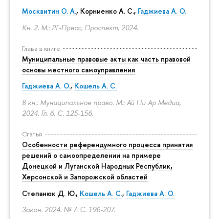
Москвитин О. А.
,
Корниенко А. С.
,
Гаджиева А. О.
Кн. 2. М.: РГ-Пресс, Проспект, 2024.
Глава в книге
Муниципальные правовые акты как часть правовой
основы местного самоуправления
Гаджиева А. О.
,
Кошель А. С.
В кн.: Муниципальное право. М.: Ай Пи Ар Медиа,
2024. Гл. 6.
С. 125-156.
Статья
Особенности референдумного процесса принятия
решений о самоопределении на примере
Донецкой и Луганской Народных Республик,
Херсонской и Запорожской областей
Степанюк Д. Ю.,
Кошель А. С.
,
Гаджиева А. О.
Закон. 2024. № 7.
С. 196-207.