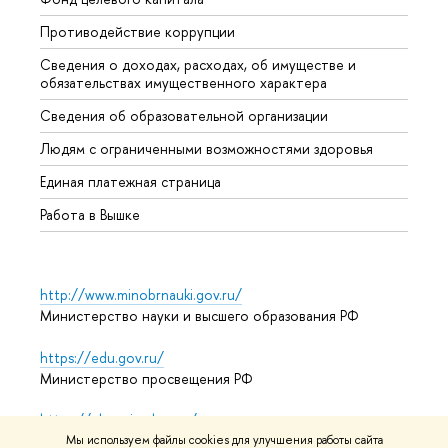
Противодействие коррупции
Центр
Сведения о доходах, расходах, об имуществе и
Бизне
обязательствах имущественного характера
Образ
Сведения об образовательной организации
Обрат
Людям с ограниченными возможностями здоровья
Единая платежная страница
Работа в Вышке
http://www.minobrnauki.gov.ru/
Министерство науки и высшего образования РФ
https://edu.gov.ru/
Министерство просвещения РФ
https://elearning.hse.ru/mooc
Массовые открытые онлайн-курсы
Мы используем файлы cookies для улучшения работы сайта