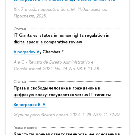
Кн. 7-е изд., перераб. и доп.. М.: Издательство
Проспект, 2025.
Статья
IT Giants vs. states in human rights regulation in
digital space: a comparative review
Vinogradov V.
, Chambas E.
A e C - Revista de Direito Administrativo e
Constitucional. 2024. Vol. 24. No. 98.
P. 11-38.
Статья
Права и свободы человека и гражданина в
цифровую эпоху: государства versus IT-гиганты
Виноградов В. А.
Журнал российского права. 2024. Т. 28. № 9.
С. 72-87.
Глава в книге
Конституционная ответственность, ее основания в