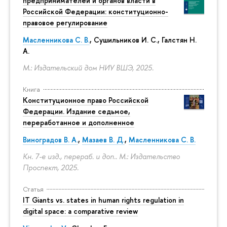
предпринимателей и органов власти в
Российской Федерации: конституционно-
правовое регулирование
Масленникова С. В.
,
Сушильников И. С.
,
Галстян Н.
А.
М.: Издательский дом НИУ ВШЭ, 2025.
Книга
Конституционное право Российской
Федерации. Издание седьмое,
переработанное и дополненное
Виноградов В. А.
,
Мазаев В. Д.
,
Масленникова С. В.
Кн. 7-е изд., перераб. и доп.. М.: Издательство
Проспект, 2025.
Статья
IT Giants vs. states in human rights regulation in
digital space: a comparative review