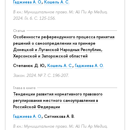
Гаджиева А. О.
,
Кошель А. С.
В кн.: Муниципальное право. М.: Ай Пи Ар Медиа,
2024. Гл. 6.
С. 125-156.
Статья
Особенности референдумного процесса принятия
решений о самоопределении на примере
Донецкой и Луганской Народных Республик,
Херсонской и Запорожской областей
Степанюк Д. Ю.,
Кошель А. С.
,
Гаджиева А. О.
Закон. 2024. № 7.
С. 196-207.
Глава в книге
Тенденции развития нормативного правового
регулирования местного самоуправления в
Российской Федерации
Гаджиева А. О.
, Ситникова А. В.
В кн.: Муниципальное право. М.: Ай Пи Ар Медиа,