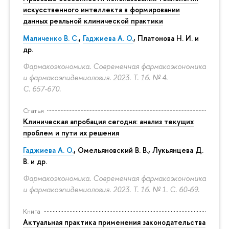
искусственного интеллекта в формировании
данных реальной клинической практики
Маличенко В. С.
,
Гаджиева А. О.
, Платонова Н. И. и
др.
Фармакоэкономика. Современная фармакоэкономика
и фармакоэпидемиология. 2023. Т. 16. № 4.
С. 657-670.
Статья
Клиническая апробация сегодня: анализ текущих
проблем и пути их решения
Гаджиева А. О.
, Омельяновский В. В., Лукьянцева Д.
В. и др.
Фармакоэкономика. Современная фармакоэкономика
и фармакоэпидемиология. 2023. Т. 16. № 1.
С. 60-69.
Книга
Актуальная практика применения законодательства