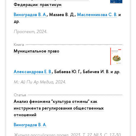
Федерации: практикум
Виноградов В. А.
,
Мазаев В. Д.
,
Масленникова С. В.
и
др.
Проспект, 2024.
Книга
Муниципальное право
Александрова Е. В.
, Бабаева Ю. Г., Бабичев И. В. и др.
М.: Ай Пи Ар Медиа, 2024.
Статья
Анализ феномена "культура отмены" как
инструмента регулирования общественных
отношений
Виноградов В. А.
Журнал российского права. 2023. Т. 27. № 3.
С. 17-30.