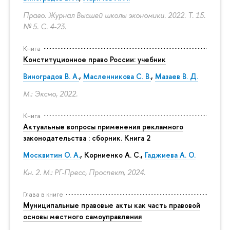
Право. Журнал Высшей школы экономики. 2022. Т. 15.
№ 5.
С. 4-23.
Книга
Конституционное право России: учебник
Виноградов В. А.
,
Масленникова С. В.
,
Мазаев В. Д.
М.: Эксмо, 2022.
Книга
Актуальные вопросы применения рекламного
законодательства : сборник. Книга 2
Москвитин О. А.
,
Корниенко А. С.
,
Гаджиева А. О.
Кн. 2. М.: РГ-Пресс, Проспект, 2024.
Глава в книге
Муниципальные правовые акты как часть правовой
основы местного самоуправления