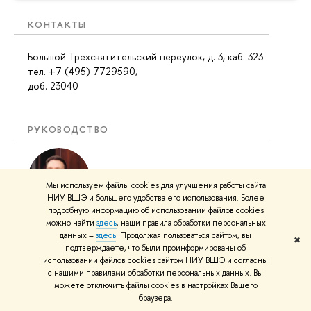
КОНТАКТЫ
Большой Трехсвятительский переулок, д. 3, каб. 323
тел. +7 (495) 7729590,
доб. 23040
РУКОВОДСТВО
Мы используем файлы cookies для улучшения работы сайта
НИУ ВШЭ и большего удобства его использования. Более
подробную информацию об использовании файлов cookies
Руководитель департамента
–
Виноградов Вадим
можно найти
здесь
, наши правила обработки персональных
Александрович
данных –
здесь
. Продолжая пользоваться сайтом, вы
✖
подтверждаете, что были проинформированы об
Большой Трехсвятительский переулок, д. 3, каб.
использовании файлов cookies сайтом НИУ ВШЭ и согласны
219a
с нашими правилами обработки персональных данных. Вы
тел. +7 (495) 772-95-90 доб. 23005
можете отключить файлы cookies в настройках Вашего
браузера.