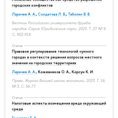
городских конфликтов
Ларичев А. А.
,
Солдатова Л. В.
,
Таболин В. В.
Вестник Российского университета дружбы
народов. Серия: Юридические науки. 2023. Т. 27. № 4.
С. 902-918.
Статья
Правовое регулирование технологий «умного
города» в контексте решения вопросов местного
значения на городских территориях
Ларичев А. А.
, Кожевников О. А., Корсун К. И.
Право. Журнал Высшей школы экономики. 2023. Т. 16.
№ 3.
С. 56-77.
Статья
Налоговые аспекты возмещения вреда окружающей
среде
Гончарова Е. А.