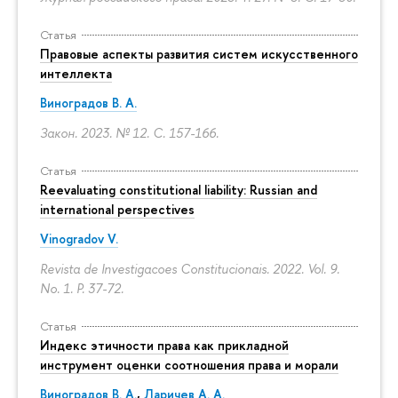
Статья
Правовые аспекты развития систем искусственного
интеллекта
Виноградов В. А.
Закон. 2023. № 12.
С. 157-166.
Статья
Reevaluating constitutional liability: Russian and
international perspectives
Vinogradov V.
Revista de Investigacoes Constitucionais. 2022. Vol. 9.
No. 1.
P. 37-72.
Статья
Индекс этичности права как прикладной
инструмент оценки соотношения права и морали
Виноградов В. А.
,
Ларичев А. А.