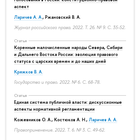
аспект
Ларичев А. А.
, Ржановский В. А.
Журнал российского права. 2022. Т. 26. № 9.
С. 35-52.
Статья
Коренные малочисленные народы Севера, Сибири
и Дальнего Востока России: эволюция правового
статуса с царских времен и до наших дней
Кряжков В. А.
Государство и право. 2022. № 6.
С. 68-78.
Статья
Единая система публичной власти: дискуссионные
аспекты нормативной регламентации
Кожевников О. А., Костюков А. Н.,
Ларичев А. А.
Правоприменение. 2022. Т. 6. № 3.
С. 49-62.