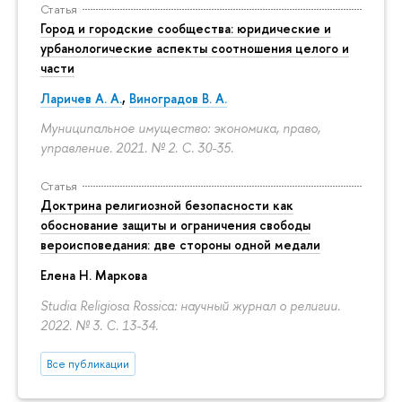
Статья
Город и городские сообщества: юридические и
урбанологические аспекты соотношения целого и
части
Ларичев А. А.
,
Виноградов В. А.
Муниципальное имущество: экономика, право,
управление. 2021. № 2.
С. 30-35.
Статья
Доктрина религиозной безопасности как
обоснование защиты и ограничения свободы
вероисповедания: две стороны одной медали
Елена Н. Маркова
Studia Religiosa Rossica: научный журнал о религии.
2022. № 3.
С. 13-34.
Все публикации