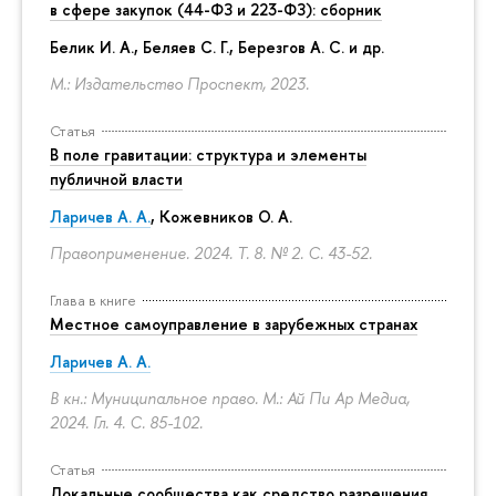
в сфере закупок (44-ФЗ и 223-ФЗ): сборник
Белик И. А., Беляев С. Г.,
Березгов А. С.
и др.
М.: Издательство Проспект, 2023.
Статья
В поле гравитации: структура и элементы
публичной власти
Ларичев А. А.
, Кожевников О. А.
Правоприменение. 2024. Т. 8. № 2.
С. 43-52.
Глава в книге
Местное самоуправление в зарубежных странах
Ларичев А. А.
В кн.: Муниципальное право. М.: Ай Пи Ар Медиа,
2024. Гл. 4.
С. 85-102.
Статья
Локальные сообщества как средство разрешения