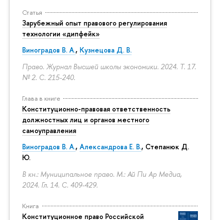
Статья
Зарубежный опыт правового регулирования
технологии «дипфейк»
Виноградов В. А.
,
Кузнецова Д. В.
Право. Журнал Высшей школы экономики. 2024. Т. 17.
№ 2.
С. 215-240.
Глава в книге
Конституционно-правовая ответственность
должностных лиц и органов местного
самоуправления
Виноградов В. А.
,
Александрова Е. В.
, Степанюк Д.
Ю.
В кн.: Муниципальное право. М.: Ай Пи Ар Медиа,
2024. Гл. 14.
С. 409-429.
Книга
Конституционное право Российской