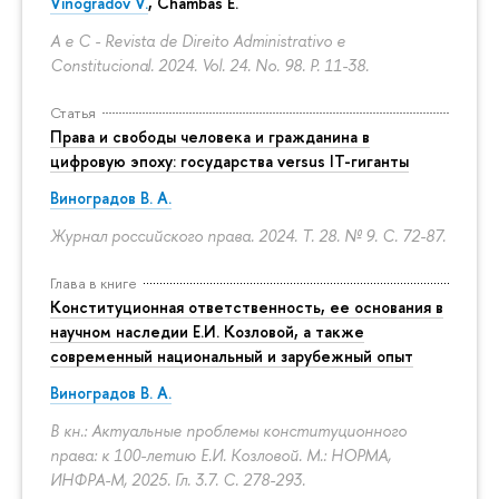
Vinogradov V.
, Chambas E.
A e C - Revista de Direito Administrativo e
Constitucional. 2024. Vol. 24. No. 98.
P. 11-38.
Статья
Права и свободы человека и гражданина в
цифровую эпоху: государства versus IT-гиганты
Виноградов В. А.
Журнал российского права. 2024. Т. 28. № 9.
С. 72-87.
Глава в книге
Конституционная ответственность, ее основания в
научном наследии Е.И. Козловой, а также
современный национальный и зарубежный опыт
Виноградов В. А.
В кн.: Актуальные проблемы конституционного
права: к 100-летию Е.И. Козловой. М.: НОРМА,
ИНФРА-М, 2025. Гл. 3.7.
С. 278-293.