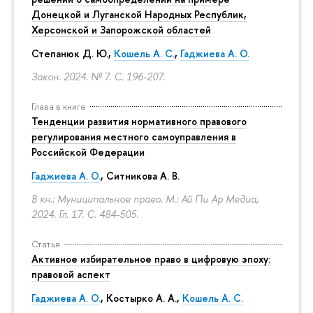
Донецкой и Луганской Народных Республик,
Херсонской и Запорожской областей
Степанюк Д. Ю.,
Кошель А. С.
,
Гаджиева А. О.
Закон. 2024. № 7.
С. 196-207.
Глава в книге
Тенденции развития нормативного правового
регулирования местного самоуправления в
Российской Федерации
Гаджиева А. О.
, Ситникова А. В.
В кн.: Муниципальное право. М.: Ай Пи Ар Медиа,
2024. Гл. 17.
С. 484-505.
Статья
Активное избирательное право в цифровую эпоху:
правовой аспект
Гаджиева А. О.
, Костырко А. А.,
Кошель А. С.