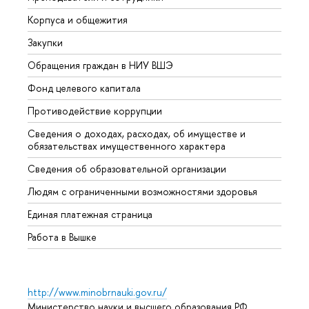
Корпуса и общежития
Вышк
Закупки
Прием
Обращения граждан в НИУ ВШЭ
Аспир
Фонд целевого капитала
Допол
Противодействие коррупции
Центр
Сведения о доходах, расходах, об имуществе и
Бизне
обязательствах имущественного характера
Образ
Сведения об образовательной организации
Обрат
Людям с ограниченными возможностями здоровья
Единая платежная страница
Работа в Вышке
http://www.minobrnauki.gov.ru/
Министерство науки и высшего образования РФ