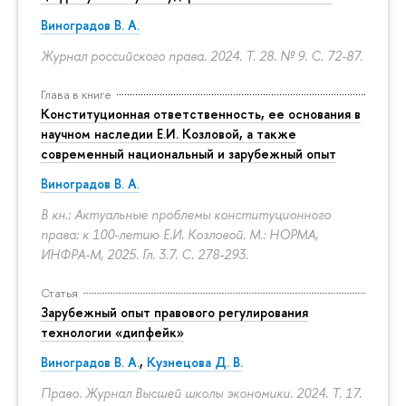
Виноградов В. А.
Журнал российского права. 2024. Т. 28. № 9.
С. 72-87.
Глава в книге
Конституционная ответственность, ее основания в
научном наследии Е.И. Козловой, а также
современный национальный и зарубежный опыт
Виноградов В. А.
В кн.: Актуальные проблемы конституционного
права: к 100-летию Е.И. Козловой. М.: НОРМА,
ИНФРА-М, 2025. Гл. 3.7.
С. 278-293.
Статья
Зарубежный опыт правового регулирования
технологии «дипфейк»
Виноградов В. А.
,
Кузнецова Д. В.
Право. Журнал Высшей школы экономики. 2024. Т. 17.