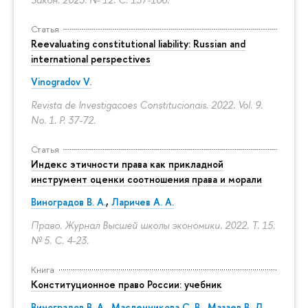
Статья
Reevaluating constitutional liability: Russian and
international perspectives
Vinogradov V.
Revista de Investigacoes Constitucionais. 2022. Vol. 9.
No. 1.
P. 37-72.
Статья
Индекс этичности права как прикладной
инструмент оценки соотношения права и морали
Виноградов В. А.
,
Ларичев А. А.
Право. Журнал Высшей школы экономики. 2022. Т. 15.
№ 5.
С. 4-23.
Книга
Конституционное право России: учебник
Виноградов В. А.
,
Масленникова С. В.
,
Мазаев В. Д.