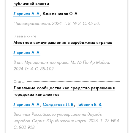
публичной власти
Ларичев А. А.
, Кожевников О. А.
Правоприменение. 2024. Т. 8. № 2.
С. 43-52.
Глава в книге
Местное самоуправление в зарубежных странах
Ларичев А. А.
В кн.: Муниципальное право. М.: Ай Пи Ар Медиа,
2024. Гл. 4.
С. 85-102.
Статья
Локальные сообщества как средство разрешения
городских конфликтов
Ларичев А. А.
,
Солдатова Л. В.
,
Таболин В. В.
Вестник Российского университета дружбы
народов. Серия: Юридические науки. 2023. Т. 27. № 4.
С. 902-918.