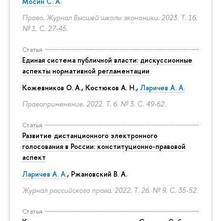
Мосин С. А.
Право. Журнал Высшей школы экономики. 2023. Т. 16.
№ 1.
С. 27-45.
Статья
Единая система публичной власти: дискуссионные
аспекты нормативной регламентации
Кожевников О. А., Костюков А. Н.,
Ларичев А. А.
Правоприменение. 2022. Т. 6. № 3.
С. 49-62.
Статья
Развитие дистанционного электронного
голосования в России: конституционно-правовой
аспект
Ларичев А. А.
, Ржановский В. А.
Журнал российского права. 2022. Т. 26. № 9.
С. 35-52.
Статья