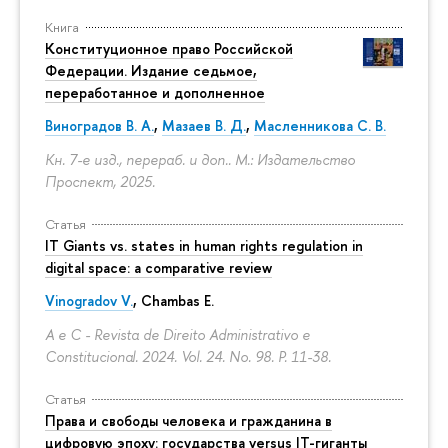
Книга
Конституционное право Российской
Федерации. Издание седьмое,
переработанное и дополненное
Виноградов В. А.
,
Мазаев В. Д.
,
Масленникова С. В.
Кн. 7-е изд., перераб. и доп.. М.: Издательство
Проспект, 2025.
Статья
IT Giants vs. states in human rights regulation in
digital space: a comparative review
Vinogradov V.
, Chambas E.
A e C - Revista de Direito Administrativo e
Constitucional. 2024. Vol. 24. No. 98.
P. 11-38.
Статья
Права и свободы человека и гражданина в
цифровую эпоху: государства versus IT-гиганты