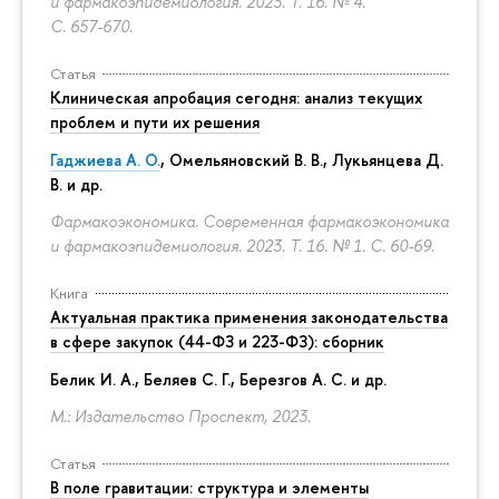
и фармакоэпидемиология. 2023. Т. 16. № 4.
С. 657-670.
Статья
Клиническая апробация сегодня: анализ текущих
проблем и пути их решения
Гаджиева А. О.
, Омельяновский В. В., Лукьянцева Д.
В. и др.
Фармакоэкономика. Современная фармакоэкономика
и фармакоэпидемиология. 2023. Т. 16. № 1.
С. 60-69.
Книга
Актуальная практика применения законодательства
в сфере закупок (44-ФЗ и 223-ФЗ): сборник
Белик И. А., Беляев С. Г.,
Березгов А. С.
и др.
М.: Издательство Проспект, 2023.
Статья
В поле гравитации: структура и элементы