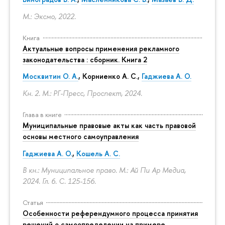
М.: Эксмо, 2022.
Книга
Актуальные вопросы применения рекламного
законодательства : сборник. Книга 2
Москвитин О. А.
,
Корниенко А. С.
,
Гаджиева А. О.
Кн. 2. М.: РГ-Пресс, Проспект, 2024.
Глава в книге
Муниципальные правовые акты как часть правовой
основы местного самоуправления
Гаджиева А. О.
,
Кошель А. С.
В кн.: Муниципальное право. М.: Ай Пи Ар Медиа,
2024. Гл. 6.
С. 125-156.
Статья
Особенности референдумного процесса принятия
решений о самоопределении на примере