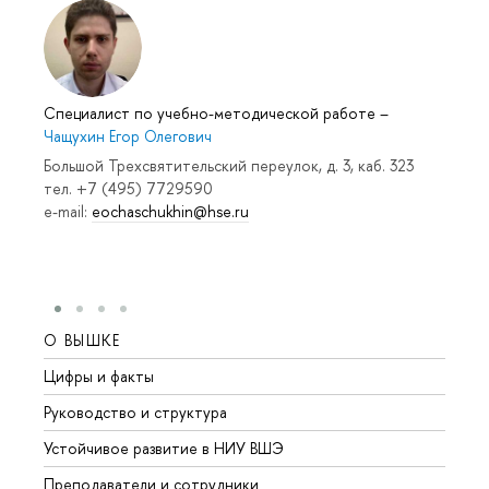
Специалист по учебно-методической работе
–
Чащухин Егор Олегович
Большой Трехсвятительский переулок, д. 3, каб. 323
тел. +7 (495) 7729590
e-mail:
eochaschukhin@hse.ru
О ВЫШКЕ
ОБР
Цифры и факты
Лице
Руководство и структура
Довуз
Устойчивое развитие в НИУ ВШЭ
Олим
Преподаватели и сотрудники
Прием