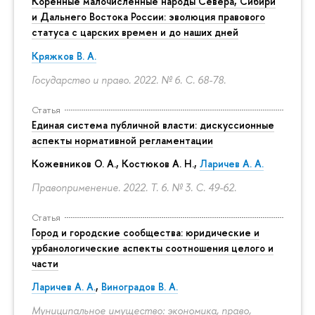
Коренные малочисленные народы Севера, Сибири
и Дальнего Востока России: эволюция правового
статуса с царских времен и до наших дней
Кряжков В. А.
Государство и право. 2022. № 6.
С. 68-78.
Статья
Единая система публичной власти: дискуссионные
аспекты нормативной регламентации
Кожевников О. А., Костюков А. Н.,
Ларичев А. А.
Правоприменение. 2022. Т. 6. № 3.
С. 49-62.
Статья
Город и городские сообщества: юридические и
урбанологические аспекты соотношения целого и
части
Ларичев А. А.
,
Виноградов В. А.
Муниципальное имущество: экономика, право,