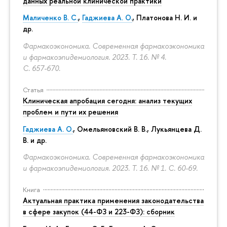
данных реальной клинической практики
Маличенко В. С.
,
Гаджиева А. О.
, Платонова Н. И. и
др.
Фармакоэкономика. Современная фармакоэкономика
и фармакоэпидемиология. 2023. Т. 16. № 4.
С. 657-670.
Статья
Клиническая апробация сегодня: анализ текущих
проблем и пути их решения
Гаджиева А. О.
, Омельяновский В. В., Лукьянцева Д.
В. и др.
Фармакоэкономика. Современная фармакоэкономика
и фармакоэпидемиология. 2023. Т. 16. № 1.
С. 60-69.
Книга
Актуальная практика применения законодательства
в сфере закупок (44-ФЗ и 223-ФЗ): сборник