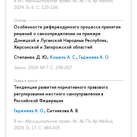
В кн.: Муниципальное право. М.: Ай Пи Ар Медиа,
2024. Гл. 6.
С. 125-156.
Статья
Особенности референдумного процесса принятия
решений о самоопределении на примере
Донецкой и Луганской Народных Республик,
Херсонской и Запорожской областей
Степанюк Д. Ю.,
Кошель А. С.
,
Гаджиева А. О.
Закон. 2024. № 7.
С. 196-207.
Глава в книге
Тенденции развития нормативного правового
регулирования местного самоуправления в
Российской Федерации
Гаджиева А. О.
, Ситникова А. В.
В кн.: Муниципальное право. М.: Ай Пи Ар Медиа,
2024. Гл. 17.
С. 484-505.