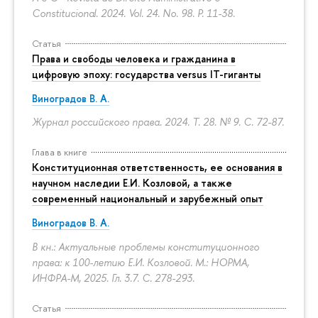
Constitucional. 2024. Vol. 24. No. 98.
P. 11-38.
Статья
Права и свободы человека и гражданина в
цифровую эпоху: государства versus IT-гиганты
Виноградов В. А.
Журнал российского права. 2024. Т. 28. № 9.
С. 72-87.
Глава в книге
Конституционная ответственность, ее основания в
научном наследии Е.И. Козловой, а также
современный национальный и зарубежный опыт
Виноградов В. А.
В кн.: Актуальные проблемы конституционного
права: к 100-летию Е.И. Козловой. М.: НОРМА,
ИНФРА-М, 2025. Гл. 3.7.
С. 278-293.
Статья