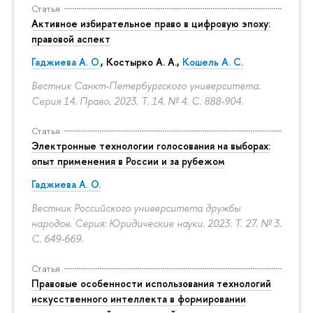
Статья
Активное избирательное право в цифровую эпоху:
правовой аспект
Гаджиева А. О.
, Костырко А. А.,
Кошель А. С.
Вестник Санкт-Петербургского университета.
Серия 14. Право. 2023. Т. 14. № 4.
С. 888-904.
Статья
Электронные технологии голосования на выборах:
опыт применения в России и за рубежом
Гаджиева А. О.
Вестник Российского университета дружбы
народов. Серия: Юридические науки. 2023. Т. 27. № 3.
С. 649-669.
Статья
Правовые особенности использования технологий
искусственного интеллекта в формировании