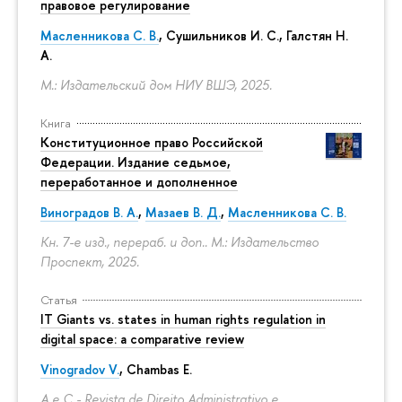
правовое регулирование
Масленникова С. В.
,
Сушильников И. С.
,
Галстян Н.
А.
М.: Издательский дом НИУ ВШЭ, 2025.
Книга
Конституционное право Российской
Федерации. Издание седьмое,
переработанное и дополненное
Виноградов В. А.
,
Мазаев В. Д.
,
Масленникова С. В.
Кн. 7-е изд., перераб. и доп.. М.: Издательство
Проспект, 2025.
Статья
IT Giants vs. states in human rights regulation in
digital space: a comparative review
Vinogradov V.
, Chambas E.
A e C - Revista de Direito Administrativo e