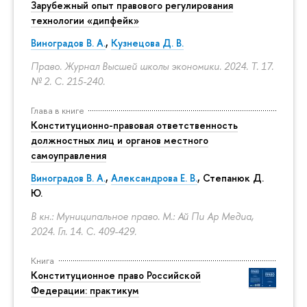
Зарубежный опыт правового регулирования
технологии «дипфейк»
Виноградов В. А.
,
Кузнецова Д. В.
Право. Журнал Высшей школы экономики. 2024. Т. 17.
№ 2.
С. 215-240.
Глава в книге
Конституционно-правовая ответственность
должностных лиц и органов местного
самоуправления
Виноградов В. А.
,
Александрова Е. В.
, Степанюк Д.
Ю.
В кн.: Муниципальное право. М.: Ай Пи Ар Медиа,
2024. Гл. 14.
С. 409-429.
Книга
Конституционное право Российской
Федерации: практикум