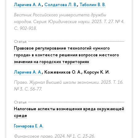
Ларичев А. А.
,
Солдатова Л. В.
,
Таболин В. В.
Вестник Российского университета дружбы
народов. Серия: Юридические науки. 2023. Т. 27. № 4.
С. 902-918.
Статья
Правовое регулирование технологий «умного
города» в контексте решения вопросов местного
значения на городских территориях
Ларичев А. А.
, Кожевников О. А., Корсун К. И.
Право. Журнал Высшей школы экономики. 2023. Т. 16.
№ 3.
С. 56-77.
Статья
Налоговые аспекты возмещения вреда окружающей
среде
Гончарова Е. А.
Финансовое право. 2024. № 1.
С. 23-26.