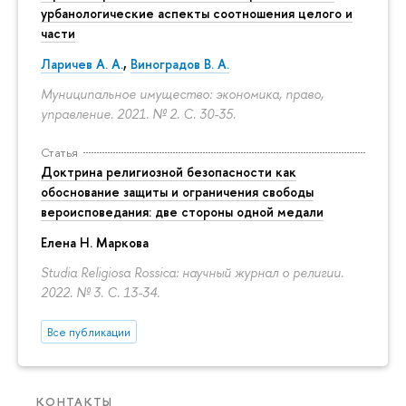
урбанологические аспекты соотношения целого и
части
Ларичев А. А.
,
Виноградов В. А.
Муниципальное имущество: экономика, право,
управление. 2021. № 2.
С. 30-35.
Статья
Доктрина религиозной безопасности как
обоснование защиты и ограничения свободы
вероисповедания: две стороны одной медали
Елена Н. Маркова
Studia Religiosa Rossica: научный журнал о религии.
2022. № 3.
С. 13-34.
Все публикации
КОНТАКТЫ