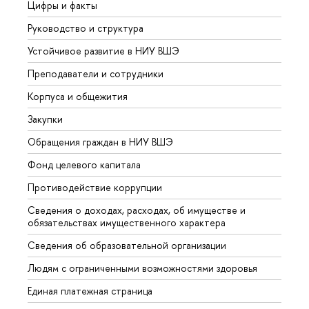
Цифры и факты
Лице
Руководство и структура
Довуз
Устойчивое развитие в НИУ ВШЭ
Олим
Преподаватели и сотрудники
Прием
Корпуса и общежития
Вышк
Закупки
Прием
Обращения граждан в НИУ ВШЭ
Аспир
Фонд целевого капитала
Допол
Противодействие коррупции
Центр
Сведения о доходах, расходах, об имуществе и
Бизне
обязательствах имущественного характера
Образ
Сведения об образовательной организации
Обрат
Людям с ограниченными возможностями здоровья
Единая платежная страница