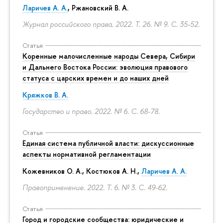
Ларичев А. А.
, Ржановский В. А.
Журнал российского права. 2022. Т. 26. № 9.
С. 35-52.
Статья
Коренные малочисленные народы Севера, Сибири
и Дальнего Востока России: эволюция правового
статуса с царских времен и до наших дней
Кряжков В. А.
Государство и право. 2022. № 6.
С. 68-78.
Статья
Единая система публичной власти: дискуссионные
аспекты нормативной регламентации
Кожевников О. А., Костюков А. Н.,
Ларичев А. А.
Правоприменение. 2022. Т. 6. № 3.
С. 49-62.
Статья
Город и городские сообщества: юридические и