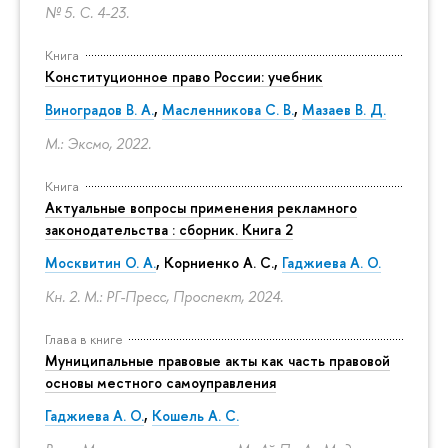
№ 5.
С. 4-23.
Книга
Конституционное право России: учебник
Виноградов В. А.
,
Масленникова С. В.
,
Мазаев В. Д.
М.: Эксмо, 2022.
Книга
Актуальные вопросы применения рекламного
законодательства : сборник. Книга 2
Москвитин О. А.
,
Корниенко А. С.
,
Гаджиева А. О.
Кн. 2. М.: РГ-Пресс, Проспект, 2024.
Глава в книге
Муниципальные правовые акты как часть правовой
основы местного самоуправления
Гаджиева А. О.
,
Кошель А. С.