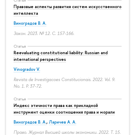
Правовые аспекты развития систем искусственного
интеллекта
Виноградов В. А.
Закон. 2023. № 12.
С. 157-166.
Статья
Reevaluating constitutional liability: Russian and
international perspectives
Vinogradov V.
Revista de Investigacoes Constitucionais. 2022. Vol. 9.
No. 1.
P. 37-72.
Статья
Индекс этичности права как прикладной
инструмент оценки соотношения права и морали
Виноградов В. А.
,
Ларичев А. А.
Право. Журнал Высшей школы экономики. 2022. Т. 15.