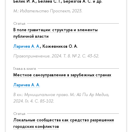
Белик И. А., Беляев С. Г.,
Березгов А. С.
и др.
М.: Издательство Проспект, 2023.
Статья
В поле гравитации: структура и элементы
публичной власти
Ларичев А. А.
, Кожевников О. А.
Правоприменение. 2024. Т. 8. № 2.
С. 43-52.
Глава в книге
Местное самоуправление в зарубежных странах
Ларичев А. А.
В кн.: Муниципальное право. М.: Ай Пи Ар Медиа,
2024. Гл. 4.
С. 85-102.
Статья
Локальные сообщества как средство разрешения
городских конфликтов