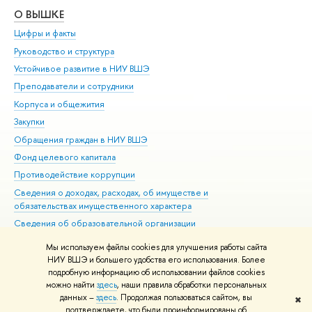
О ВЫШКЕ
ОБ
Цифры и факты
Ли
Руководство и структура
Дов
Устойчивое развитие в НИУ ВШЭ
Ол
Преподаватели и сотрудники
При
Корпуса и общежития
Вы
Закупки
При
Обращения граждан в НИУ ВШЭ
Ас
Фонд целевого капитала
До
Противодействие коррупции
Цен
Сведения о доходах, расходах, об имуществе и
Би
обязательствах имущественного характера
Об
Сведения об образовательной организации
Обр
Людям с ограниченными возможностями здоровья
Мы используем файлы cookies для улучшения работы сайта
Единая платежная страница
НИУ ВШЭ и большего удобства его использования. Более
подробную информацию об использовании файлов cookies
Работа в Вышке
можно найти
здесь
, наши правила обработки персональных
данных –
здесь
. Продолжая пользоваться сайтом, вы
✖
Редактору
подтверждаете, что были проинформированы об