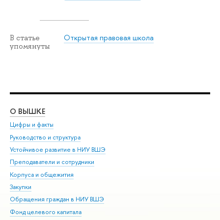
Открытая правовая школа
В статье
упомянуты
О ВЫШКЕ
ОБ
Цифры и факты
Ли
Руководство и структура
Дов
Устойчивое развитие в НИУ ВШЭ
Ол
Преподаватели и сотрудники
При
Корпуса и общежития
Вы
Закупки
При
Обращения граждан в НИУ ВШЭ
Ас
Фонд целевого капитала
До