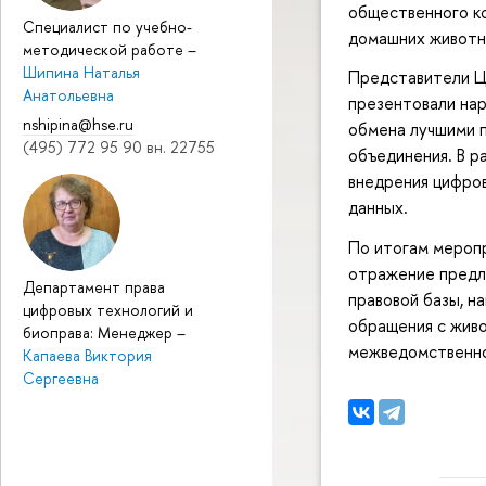
общественного ко
Специалист по учебно-
домашних животн
методической работе
–
Шипина Наталья
Представители Ц
Анатольевна
презентовали нар
nshipina@hse.ru
обмена лучшими 
(495) 772 95 90 вн. 22755
объединения. В р
внедрения цифров
данных.
По итогам меропр
отражение предл
Департамент права
правовой базы, н
цифровых технологий и
обращения с жив
биоправа: Менеджер
–
межведомственно
Капаева Виктория
Сергеевна