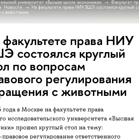
ельский университет «Высшая школа экономики»
Факультет пр
Новости
На факультете права НИУ ВШЭ состоялся круглый с
я с животными
 факультете права НИУ
Э состоялся круглый
ол по вопросам
авового регулирования
ращения с животными
6 года в Москве на факультете права
о исследовательского университета «Высшая
ики» прошел круглый стол на тему:
правовое регулирование ответственного