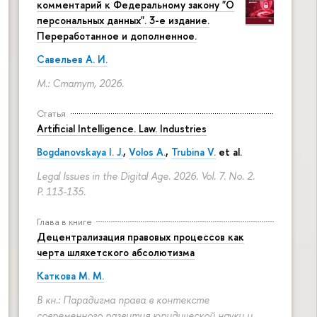
комментарий к Федеральному закону "О
персональных данных". 3-е издание.
Переработанное и дополненное.
Савельев А. И.
М.: Статут, 2026.
Статья
Artificial Intelligence. Law. Industries
Bogdanovskaya I. J.
,
Volos A.
,
Trubina V.
et al.
Legal Issues in the Digital Age. 2026. Vol. 7. No. 2.
P. 113-135.
Глава в книге
Децентрализация правовых процессов как
черта шляхетского абсолютизма
Каткова М. М.
В кн.: Парадигма права в контексте
современного развития юридической науки и