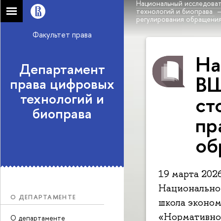
Национальный исследоват
технологий и биоправа
регулирования обращени
Факультет права
На
Департамент
ВШ
права цифровых
технологий и
ст
биоправа
пр
об
19 марта 202
Национальног
О ДЕПАРТАМЕНТЕ
школа эконом
«Нормативно-
О департаменте