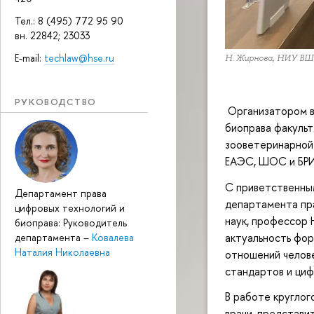
Тел.: 8 (495) 772 95 90
вн. 22842; 23033
E-mail:
techlaw@hse.ru
Н. Жирнова, НИУ В
РУКОВОДСТВО
Организатором в
биоправа факуль
зооветеринарной
ЕАЭС, ШОС и БР
С приветственным
Департамент права
департамента пра
цифровых технологий и
наук, профессор 
биоправа: Руководитель
актуальность фо
департамента
–
Ковалева
Наталия Николаевна
отношений челове
стандартов и циф
В работе круглог
врачи, представи