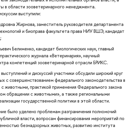
ты в области зооветеринарного менеджмента.
скуссии выступили:
андровна Жирнова, заместитель руководителя департамента
ехнологий и биоправа факультета права НИУ ВШЭ, кандидат
;
рьевич Белименко, кандидат биологических наук, главный
практического журнала «Ветеринария», научный
нтра компетенций зооветеринарной отрасли БРИКС.
 выступлений и дискуссий участники обсудили широкий круг
ных с совершенствованием федерального законодательства в
 с животными, практикой применения Федерального закона
ом обращении с животными», а также региональными
ализации государственной политики в этой области.
ние было уделено проблемам разграничения полномочий
убличной власти, вопросам финансирования мероприятий по
ленностью безнадзорных животных, развитию института