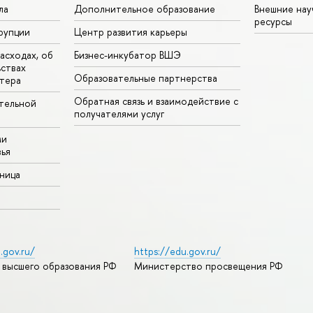
ла
Дополнительное образование
Внешние на
ресурсы
рупции
Центр развития карьеры
асходах, об
Бизнес-инкубатор ВШЭ
ьствах
Образовательные партнерства
тера
Обратная связь и взаимодействие с
тельной
получателями услуг
ми
ья
аница
.gov.ru/
https://edu.gov.ru/
 высшего образования РФ
Министерство просвещения РФ