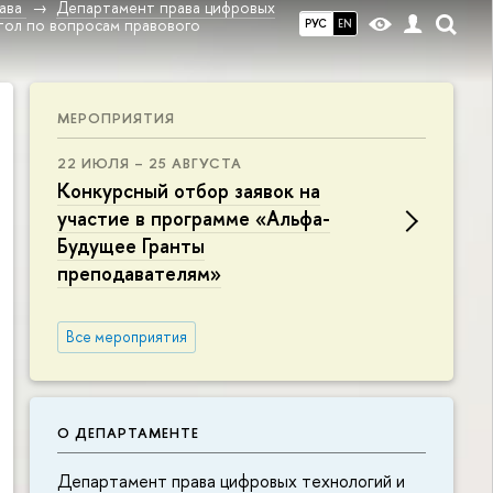
ава
Департамент права цифровых
тол по вопросам правового
РУС
EN
МЕРОПРИЯТИЯ
22 ИЮЛЯ – 25 АВГУСТА
Конкурсный отбор заявок на
участие в программе «Альфа-
Будущее Гранты
преподавателям»
Все мероприятия
О ДЕПАРТАМЕНТЕ
Департамент права цифровых технологий и