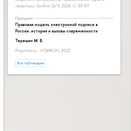
практики. Гродно: ГрГУ, 2026.
С. 93-97.
Препринт
Правовая модель электронной подписи в
России: история и вызовы современности
Терешин М. В.
Preprints.ru. . НЭИКОН, 2022
Все публикации