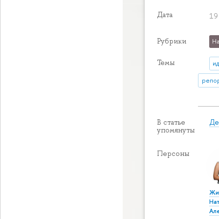
Дата
19
Рубрики
На
Темы
и
репор
Де
В статье
упомянуты
Персоны
Жи
На
Ал