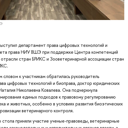
ШЭ
ыступил департамент права цифровых технологий и
тета права НИУ ВШЭ при поддержке Центра компетенций
 отрасли стран БРИКС и Зооветеринарной ассоциации стран
ИКС.
 словом к участникам обратилась руководитель
ва цифровых технологий и биоправа, доктор юридических
Наталия Николаевна Ковалева. Она подчеркнула
рмирования единых подходов к правовому регулированию
ка и животных, особенно в условиях развития биоэтических
ровизации ветеринарного контроля.
о стола приняли участие ученые-правоведы, ветеринарные
тели законодательных и исполнительных органов власти, а