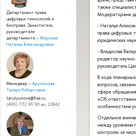
также специалис
Департамент права
Модераторами ди
цифровых технологий и
- Наталья Алекс
биоправа: Заместитель
руководителя
права цифровых т
департамента
–
Жирнова
юридических наук
Наталья Александровна
- Владислав Вале
редактор научно-
руководитель Це
В ходе пленарных
Менеджер
–
Арутюнова
вопросов, связан
Тамара Робертовна
сфере обращения
tarutyunova@hse.ru
«Об ответственн
(495) 772 95 90 вн. 22842
особенностями ре
Отдельное внима
между уровнями п
контролю за чис