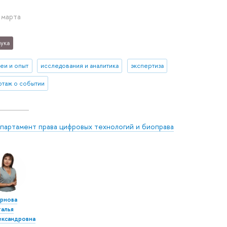
 марта
ука
деи и опыт
исследования и аналитика
экспертиза
таж о событии
партамент права цифровых технологий и биоправа
рнова
талья
ександровна