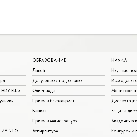
ОБРАЗОВАНИЕ
НАУКА
Лицей
Научные под
ура
Довузовская подготовка
Исследовате
в НИУ ВШЭ
Олимпиады
Мониторинг
удники
Прием в бакалавриат
Диссертаци
Вышка+
Защиты дисс
Прием в магистратуру
Академическ
 НИУ ВШЭ
Аспирантура
Конкурсы и 