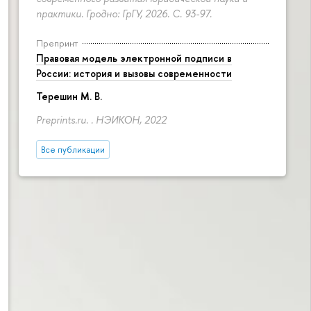
практики. Гродно: ГрГУ, 2026.
С. 93-97.
Препринт
Правовая модель электронной подписи в
России: история и вызовы современности
Терешин М. В.
Preprints.ru. . НЭИКОН, 2022
Все публикации