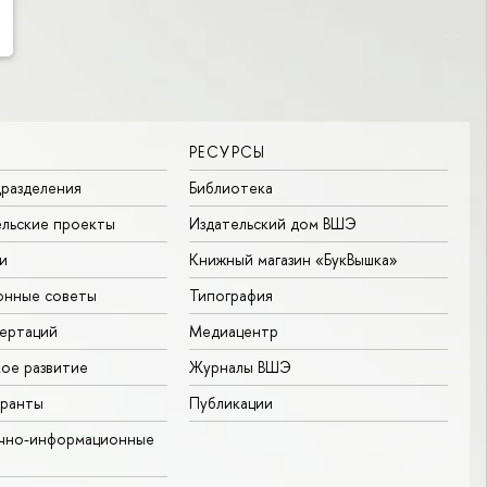
РЕСУРСЫ
разделения
Библиотека
льские проекты
Издательский дом ВШЭ
и
Книжный магазин «БукВышка»
онные советы
Типография
ертаций
Медиацентр
ое развитие
Журналы ВШЭ
гранты
Публикации
учно-информационные