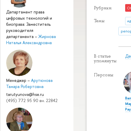
Рубрики
О
Департамент права
цифровых технологий и
Темы
и
биоправа: Заместитель
руководителя
репор
департамента
–
Жирнова
Наталья Александровна
Де
В статье
упомянуты
Персоны
Менеджер
–
Арутюнова
Тамара Робертовна
tarutyunova@hse.ru
Ва
(495) 772 95 90 вн. 22842
Ма
Ра