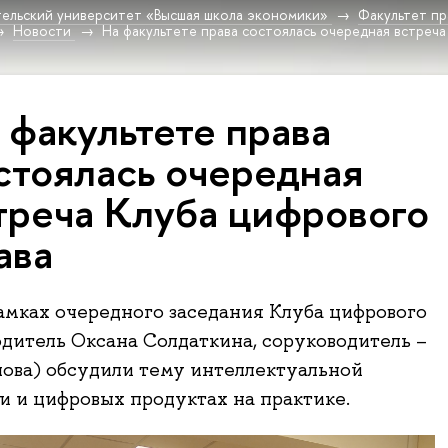
ельский университет «Высшая школа экономики»
Факультет пр
Новости
На факультете права состоялась очередная встреча
 факультете права
стоялась очередная
треча Клуба цифрового
ава
рамках очередного заседания Клуба цифрового
одитель Оксана Солдаткина, соруководитель –
ова) обсудили тему интеллектуальной
и и цифровых продуктах на практике.