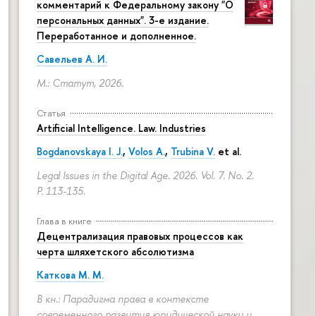
комментарий к Федеральному закону "О
персональных данных". 3-е издание.
Переработанное и дополненное.
Савельев А. И.
М.: Статут, 2026.
Статья
Artificial Intelligence. Law. Industries
Bogdanovskaya I. J.
,
Volos A.
,
Trubina V.
et al.
Legal Issues in the Digital Age. 2026. Vol. 7. No. 2.
P. 113-135.
Глава в книге
Децентрализация правовых процессов как
черта шляхетского абсолютизма
Каткова М. М.
В кн.: Парадигма права в контексте
современного развития юридической науки и