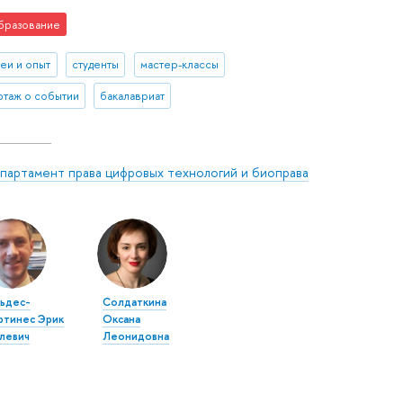
бразование
деи и опыт
студенты
мастер-классы
таж о событии
бакалавриат
партамент права цифровых технологий и биоправа
льдес-
Солдаткина
ртинес Эрик
Оксана
улевич
Леонидовна