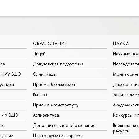
ОБРАЗОВАНИЕ
НАУКА
Лицей
Научные под
ура
Довузовская подготовка
Исследовате
в НИУ ВШЭ
Олимпиады
Мониторинг
удники
Прием в бакалавриат
Диссертаци
Вышка+
Защиты дисс
Прием в магистратуру
Академическ
 НИУ ВШЭ
Аспирантура
Конкурсы и 
ла
Дополнительное образование
Внешние на
ресурсы
рупции
Центр развития карьеры