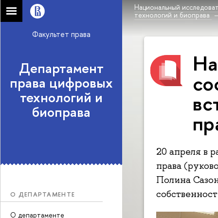
Национальный исследоват
технологий и биоправа
Факультет права
На
Департамент
со
права цифровых
технологий и
вс
биоправа
пр
20 апреля в 
права (руков
Полина Сазон
собственност
О ДЕПАРТАМЕНТЕ
О департаменте