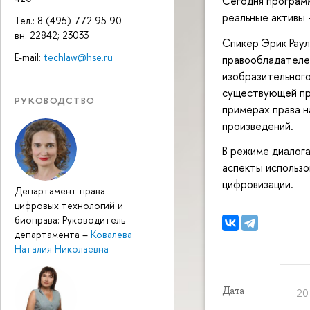
Сегодня програм
реальные активы –
Тел.: 8 (495) 772 95 90
вн. 22842; 23033
Спикер Эрик Раул
E-mail:
techlaw@hse.ru
правообладателей
изобразительного
существующей пр
РУКОВОДСТВО
примерах права н
произведений.
В режиме диалога
аспекты использо
цифровизации.
Департамент права
цифровых технологий и
биоправа: Руководитель
департамента
–
Ковалева
Наталия Николаевна
Дата
20