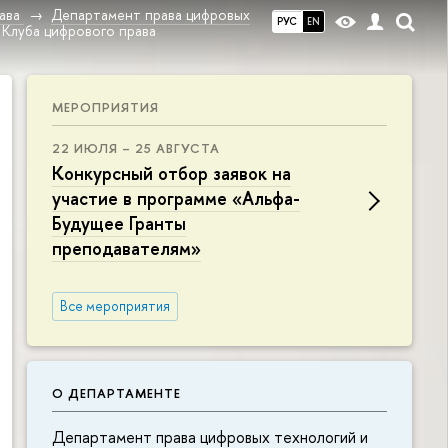
ава
Департамент права цифровых
РУС
EN
 Клуба цифрового права
МЕРОПРИЯТИЯ
22 ИЮЛЯ – 25 АВГУСТА
Конкурсный отбор заявок на
участие в программе «Альфа-
Будущее Гранты
преподавателям»
Все мероприятия
О ДЕПАРТАМЕНТЕ
Департамент права цифровых технологий и