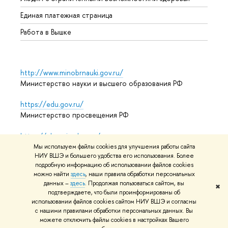
Единая платежная страница
Работа в Вышке
http://www.minobrnauki.gov.ru/
Министерство науки и высшего образования РФ
https://edu.gov.ru/
Министерство просвещения РФ
https://elearning.hse.ru/mooc
Массовые открытые онлайн-курсы
Мы используем файлы cookies для улучшения работы сайта
НИУ ВШЭ и большего удобства его использования. Более
подробную информацию об использовании файлов cookies
можно найти
здесь
, наши правила обработки персональных
© НИУ ВШЭ 1993–2026
Адреса и контакты
Условия
данных –
здесь
. Продолжая пользоваться сайтом, вы
✖
подтверждаете, что были проинформированы об
использования материалов
Политика конфиденциальности
использовании файлов cookies сайтом НИУ ВШЭ и согласны
Карта сайта
с нашими правилами обработки персональных данных. Вы
можете отключить файлы cookies в настройках Вашего
Редактору