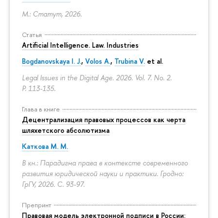
М.: Статут, 2026.
Статья
Artificial Intelligence. Law. Industries
Bogdanovskaya I. J.
,
Volos A.
,
Trubina V.
et al.
Legal Issues in the Digital Age. 2026. Vol. 7. No. 2.
P. 113-135.
Глава в книге
Децентрализация правовых процессов как черта
шляхетского абсолютизма
Каткова М. М.
В кн.: Парадигма права в контексте современного
развития юридической науки и практики. Гродно:
ГрГУ, 2026.
С. 93-97.
Препринт
Правовая модель электронной подписи в России: