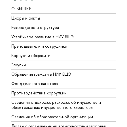
О ВЫШКЕ
ОБР
Цифры и факты
Лице
Руководство и структура
Довуз
Устойчивое развитие в НИУ ВШЭ
Олим
Преподаватели и сотрудники
Прием
Корпуса и общежития
Вышк
Закупки
Прием
Обращения граждан в НИУ ВШЭ
Аспир
Фонд целевого капитала
Допол
Противодействие коррупции
Центр
Сведения о доходах, расходах, об имуществе и
Бизне
обязательствах имущественного характера
Образ
Сведения об образовательной организации
Обрат
Людям с ограниченными возможностями здоровья