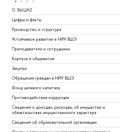
О ВЫШКЕ
ОБР
Цифры и факты
Лице
Руководство и структура
Довуз
Устойчивое развитие в НИУ ВШЭ
Олим
Преподаватели и сотрудники
Прием
Корпуса и общежития
Вышк
Закупки
Прием
Обращения граждан в НИУ ВШЭ
Аспир
Фонд целевого капитала
Допол
Противодействие коррупции
Центр
Сведения о доходах, расходах, об имуществе и
Бизне
обязательствах имущественного характера
Образ
Сведения об образовательной организации
Обрат
Людям с ограниченными возможностями здоровья