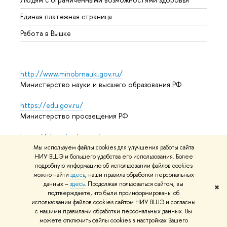
Единая платежная страница
Работа в Вышке
http://www.minobrnauki.gov.ru/
Министерство науки и высшего образования РФ
https://edu.gov.ru/
Министерство просвещения РФ
https://elearning.hse.ru/mooc
Массовые открытые онлайн-курсы
Мы используем файлы cookies для улучшения работы сайта
НИУ ВШЭ и большего удобства его использования. Более
подробную информацию об использовании файлов cookies
можно найти
здесь
, наши правила обработки персональных
© НИУ ВШЭ 1993–2026
Адреса и контакты
Условия
данных –
здесь
. Продолжая пользоваться сайтом, вы
✖
подтверждаете, что были проинформированы об
использования материалов
Политика конфиденциальности
использовании файлов cookies сайтом НИУ ВШЭ и согласны
Карта сайта
с нашими правилами обработки персональных данных. Вы
можете отключить файлы cookies в настройках Вашего
Редактору