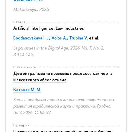
М.: Статут, 2026.
Статья
Artificial Intelligence. Law. Industries
Bogdanovskaya I. J.
,
Volos A.
,
Trubina V.
et al.
Legal Issues in the Digital Age. 2026. Vol. 7. No. 2.
P. 113-135.
Глава в книге
Децентрализация правовых процессов как черта
шляхетского абсолютизма
Каткова М. М.
В кн.: Парадигма права в контексте современного
развития юридической науки и практики. Гродно:
ГрГУ, 2026.
С. 93-97.
Препринт
Правовая модель электронной подписи в России: