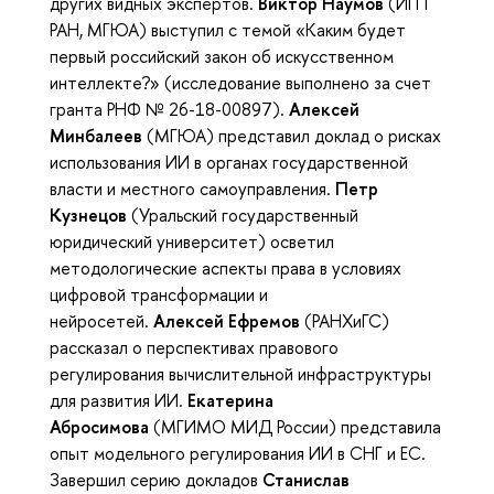
других видных экспертов.
Виктор Наумов
(ИГП
РАН, МГЮА) выступил с темой «Каким будет
первый российский закон об искусственном
интеллекте?» (исследование выполнено за счет
гранта РНФ № 26-18-00897).
Алексей
Минбалеев
(МГЮА) представил доклад о рисках
использования ИИ в органах государственной
власти и местного самоуправления.
Петр
Кузнецов
(Уральский государственный
юридический университет) осветил
методологические аспекты права в условиях
цифровой трансформации и
нейросетей.
Алексей Ефремов
(РАНХиГС)
рассказал о перспективах правового
регулирования вычислительной инфраструктуры
для развития ИИ.
Екатерина
Абросимова
(МГИМО МИД России) представила
опыт модельного регулирования ИИ в СНГ и ЕС.
Завершил серию докладов
Станислав