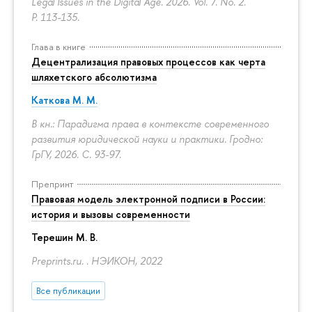
Legal Issues in the Digital Age. 2026. Vol. 7. No. 2.
P. 113-135.
Глава в книге
Децентрализация правовых процессов как черта
шляхетского абсолютизма
Каткова М. М.
В кн.: Парадигма права в контексте современного
развития юридической науки и практики. Гродно:
ГрГУ, 2026.
С. 93-97.
Препринт
Правовая модель электронной подписи в России:
история и вызовы современности
Терешин М. В.
Preprints.ru. . НЭИКОН, 2022
Все публикации