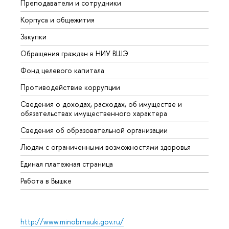
Преподаватели и сотрудники
Прием
Корпуса и общежития
Вышк
Закупки
Прием
Обращения граждан в НИУ ВШЭ
Аспир
Фонд целевого капитала
Допол
Противодействие коррупции
Центр
Сведения о доходах, расходах, об имуществе и
Бизне
обязательствах имущественного характера
Образ
Сведения об образовательной организации
Обрат
Людям с ограниченными возможностями здоровья
Единая платежная страница
Работа в Вышке
http://www.minobrnauki.gov.ru/