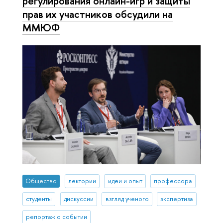
регулирования онлайн-игр и защиты
прав их участников обсудили на
ММЮФ
Общество
лектории
идеи и опыт
профессора
студенты
дискуссии
взгляд ученого
экспертиза
репортаж о событии