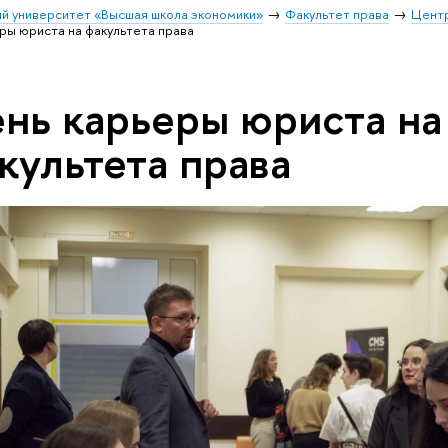
й университет «Высшая школа экономики»
Факультет права
Центр
ры юриста на факультета права
нь карьеры юриста на
культета права