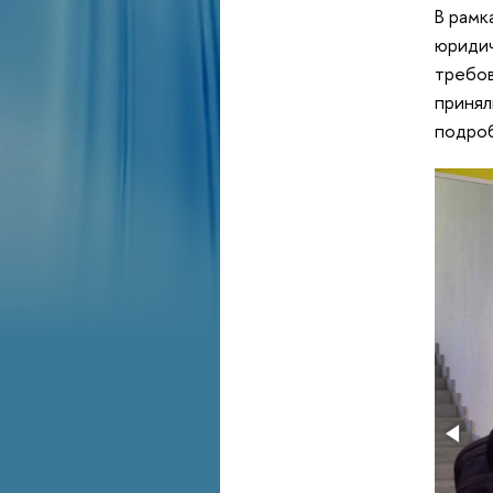
В рамк
юридич
требов
принял
подроб