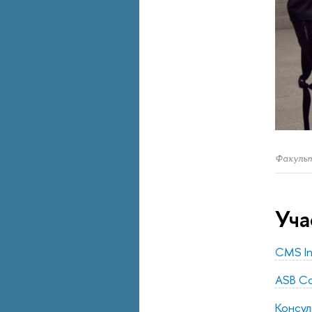
Факуль
Уча
CMS Int
ASB Co
Консу