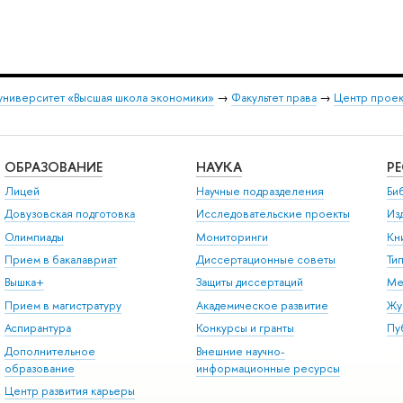
университет «Высшая школа экономики»
→
Факультет права
→
Центр проек
ОБРАЗОВАНИЕ
НАУКА
Р
Лицей
Научные подразделения
Би
Довузовская подготовка
Исследовательские проекты
Из
Олимпиады
Мониторинги
Кн
Прием в бакалавриат
Диссертационные советы
Ти
Вышка+
Защиты диссертаций
Ме
Прием в магистратуру
Академическое развитие
Жу
Аспирантура
Конкурсы и гранты
Пу
Дополнительное
Внешние научно-
образование
информационные ресурсы
Центр развития карьеры