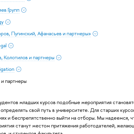
ев Групп
gy
оров, Пугинский, Афанасьев и партнеры»
egal
в, Колотилов и партнеры
igation
 и партнеры
удентов младших курсов подобные мероприятия становят
определять свой путь в университете. Для старших курсо
иях и беспрепятственно выйти на отборы. Мы надеемся, 
иятия станут местом притяжения работодателей, желаю
ов, и студентов факультета.