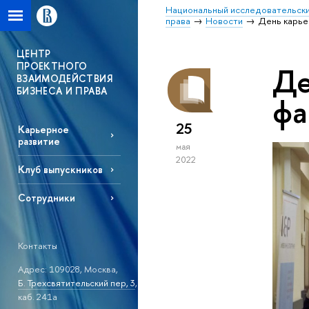
Национальный исследовательски
права
Новости
День карье
ЦЕНТР
ПРОЕКТНОГО
Де
ВЗАИМОДЕЙСТВИЯ
БИЗНЕСА И ПРАВА
фа
25
Карьерное
развитие
мая
2022
Клуб выпускников
Сотрудники
Контакты
Адрес: 109028, Москва,
Б. Трехсвятительский пер, 3
,
каб. 241а