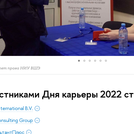
тет права НИУ ВШЭ
стниками Дня карьеры 2022 ст
ernational B.V.
nsulting Group
льтантПлюс