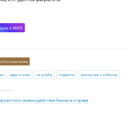
ситетская жизнь
ии
идеи и опыт
не учеба
студенты
репортаж о событии
проектного взаимодействия бизнеса и права