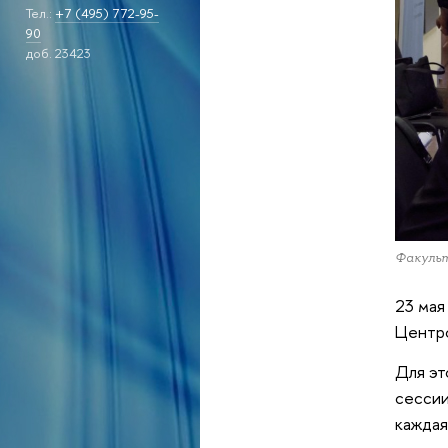
Тел.:
+7 (495) 772-95-
90
доб. 23423
Факуль
23 мая
Центро
Для эт
сессии
каждая