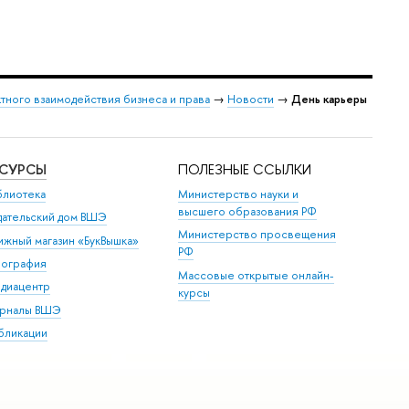
тного взаимодействия бизнеса и права
→
Новости
→
День карьеры
ЕСУРСЫ
ПОЛЕЗНЫЕ ССЫЛКИ
блиотека
Министерство науки и
высшего образования РФ
дательский дом ВШЭ
Министерство просвещения
ижный магазин «БукВышка»
РФ
пография
Массовые открытые онлайн-
диацентр
курсы
рналы ВШЭ
бликации