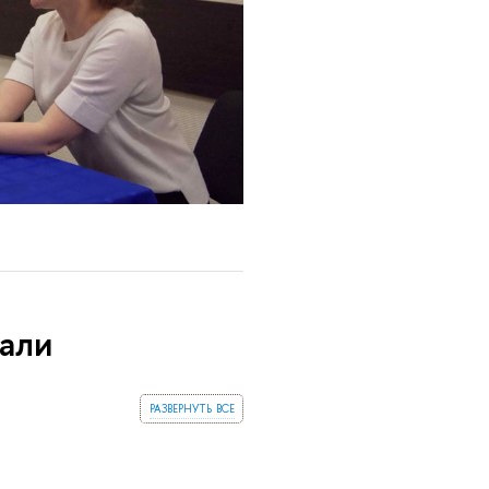
али
развернуть все