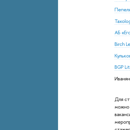
Пепеля
Taxolo
АБ «Ег
Birch L
Кулько
BGP Lit
Иванян
Для ст
можно 
ваканс
меропр
стажер