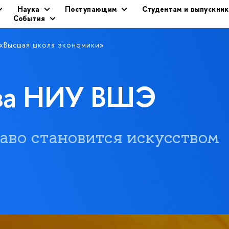
Наука
Поступающим
Студентам и выпускни
События
 «Высшая школа экономики»
ава НИУ ВШЭ
 право становится искусством