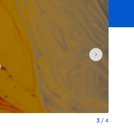
6
3
/
4