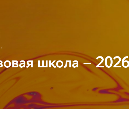
а!
вовая школа – 202