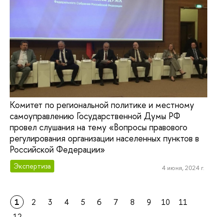
Комитет по региональной политике и местному
самоуправлению Государственной Думы РФ
провел слушания на тему «Вопросы правового
регулирования организации населенных пунктов в
Российской Федерации»
Экспертиза
4 июня, 2024 г.
1
2
3
4
5
6
7
8
9
10
11
12