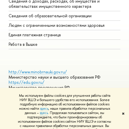
Сведения о доходах, расходах, об имуществе и
Б
обязательствах имущественного характера
О
Сведения об образовательной организации
О
Людям с ограниченными возможностями здоровья
Единая платежная страница
Работа в Вышке
http://www.minobrnauki.gov.ru/
Министерство науки и высшего образования РФ
https://edu.gov.ru/
Министерство просвещения РФ
https://elearning.hse.ru/mooc
Мы используем файлы cookies для улучшения работы сайта
Массовые открытые онлайн-курсы
НИУ ВШЭ и большего удобства его использования. Более
подробную информацию об использовании файлов cookies
можно найти
здесь
, наши правила обработки персональных
данных –
здесь
. Продолжая пользоваться сайтом, вы
✖
© НИУ ВШЭ 1993–2026
Адреса и контакты
Условия
подтверждаете, что были проинформированы об
использования материалов
Политика конфиденциальности
Карта
использовании файлов cookies сайтом НИУ ВШЭ и согласны
сайта
с нашими правилами обработки персональных данных. Вы
Шрифты HSE Sans и HSE Slab разработаны в
Школе дизайна НИУ