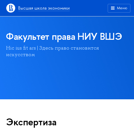
Высшая школа экономики
Меню
Факультет права НИУ ВШЭ
Hic ius fit ars | Здесь право становится
искусством
Экспертиза