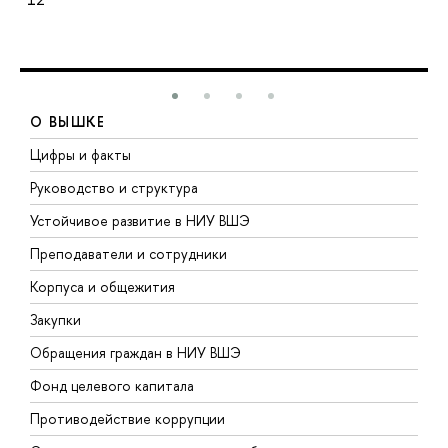
О ВЫШКЕ
Цифры и факты
Л
Руководство и структура
Д
Устойчивое развитие в НИУ ВШЭ
О
Преподаватели и сотрудники
П
Корпуса и общежития
В
Закупки
П
Обращения граждан в НИУ ВШЭ
А
Фонд целевого капитала
Д
Противодействие коррупции
Ц