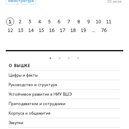
магистратура
20 июля
1
2
3
4
5
6
7
8
9
10
11
12
13
14
15
16
17
18
19
...
76
О ВЫШКЕ
Цифры и факты
Л
Руководство и структура
Д
Устойчивое развитие в НИУ ВШЭ
О
Преподаватели и сотрудники
П
Корпуса и общежития
В
Закупки
П