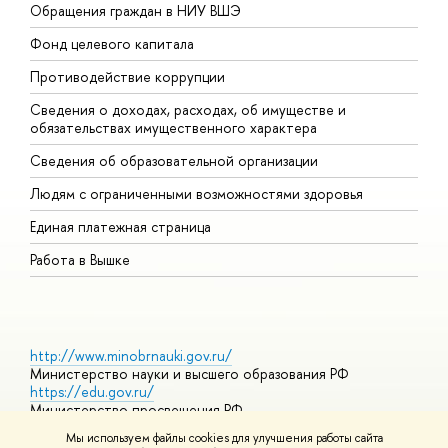
Обращения граждан в НИУ ВШЭ
А
Фонд целевого капитала
Д
Противодействие коррупции
Ц
Сведения о доходах, расходах, об имуществе и
Б
обязательствах имущественного характера
О
Сведения об образовательной организации
О
Людям с ограниченными возможностями здоровья
Единая платежная страница
Работа в Вышке
http://www.minobrnauki.gov.ru/
Министерство науки и высшего образования РФ
https://edu.gov.ru/
Министерство просвещения РФ
https://elearning.hse.ru/mooc
Мы используем файлы cookies для улучшения работы сайта
Массовые открытые онлайн-курсы