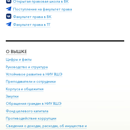
Открытая правовая школа в ВК
Поступление на факультет права
Факультет права в ВК
Факультет права в ТГ
О ВЫШКЕ
ОБ
Цифры и факты
Ли
Руководство и структура
Дов
Устойчивое развитие в НИУ ВШЭ
Ол
Преподаватели и сотрудники
При
Корпуса и общежития
Вы
Закупки
При
Обращения граждан в НИУ ВШЭ
Ас
Фонд целевого капитала
До
Противодействие коррупции
Цен
Сведения о доходах, расходах, об имуществе и
Би