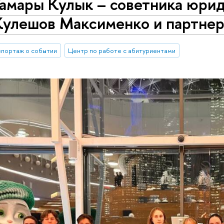
Тамары Кулык – советника юри
Кулешов Максименко и партнер
епортаж о событии
Центр по работе с абитуриентами