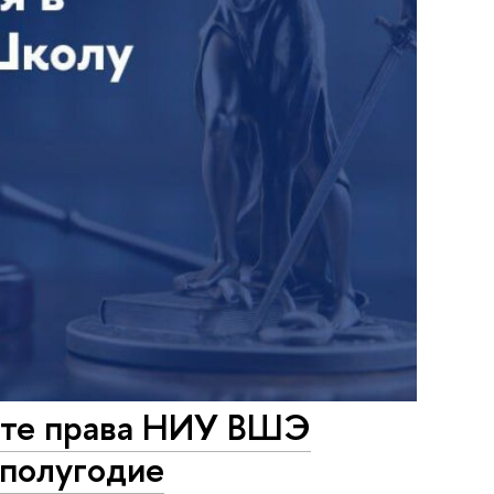
тете права НИУ ВШЭ
 полугодие