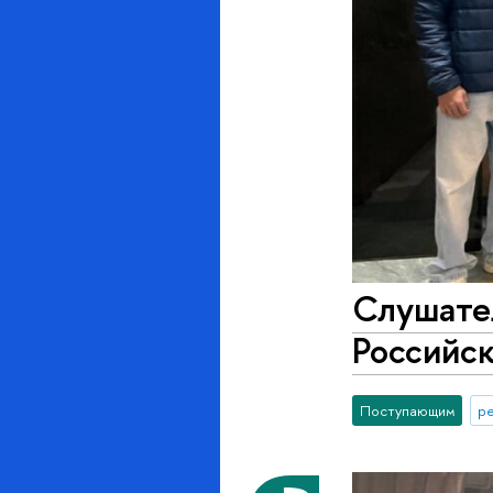
Слушате
Российск
Поступающим
р