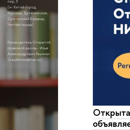
пер, 3
(м. Китай-Город,
Курская, Тургеневская,
Сретенский Бульвар,
Чистые пруды)
Руководитель Открытой
правовой школы - Илья
Александрович Раухман
(iraukhman@hse.ru)
Открыта
объявляе