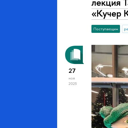
лекция 
«Кучер 
Поступающим
р
27
ноя
2025