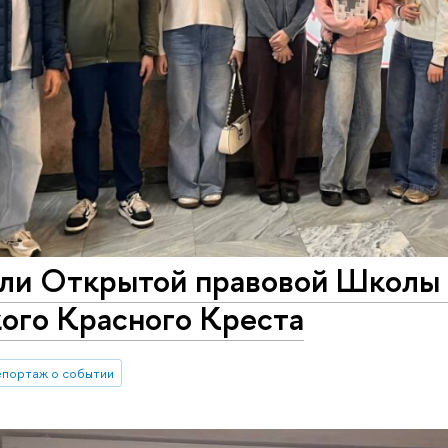
ли Открытой правовой Школы 
ого Красного Креста
епортаж о событии