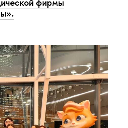
дической фирмы
ы».