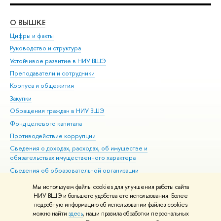
О ВЫШКЕ
ОБ
Цифры и факты
Ли
Руководство и структура
Дов
Устойчивое развитие в НИУ ВШЭ
Ол
Преподаватели и сотрудники
При
Корпуса и общежития
Вы
Закупки
При
Обращения граждан в НИУ ВШЭ
Ас
Фонд целевого капитала
До
Противодействие коррупции
Цен
Сведения о доходах, расходах, об имуществе и
Би
обязательствах имущественного характера
Об
Сведения об образовательной организации
Обр
Людям с ограниченными возможностями здоровья
Мы используем файлы cookies для улучшения работы сайта
Единая платежная страница
НИУ ВШЭ и большего удобства его использования. Более
подробную информацию об использовании файлов cookies
Работа в Вышке
можно найти
здесь
, наши правила обработки персональных