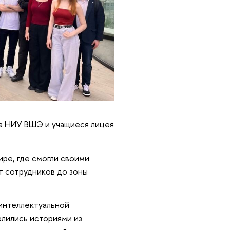
ва НИУ ВШЭ и учащиеся лицея
ре, где смогли своими
т сотрудников до зоны
интеллектуальной
елились историями из