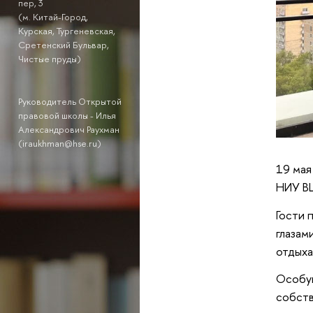
пер, 3
(м. Китай-Город,
Курская, Тургеневская,
Сретенский Бульвар,
Чистые пруды)
Руководитель Открытой
правовой школы - Илья
Александрович Раухман
(iraukhman@hse.ru)
19 мая
НИУ В
Гости 
глазам
отдыха
Особую
собств