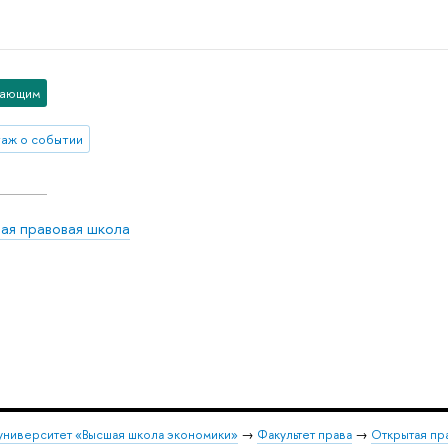
пающим
аж о событии
ая правовая школа
университет «Высшая школа экономики»
→
Факультет права
→
Открытая пр