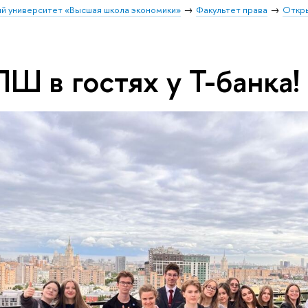
й университет «Высшая школа экономики»
Факультет права
Откры
Ш в гостях у Т-банка!