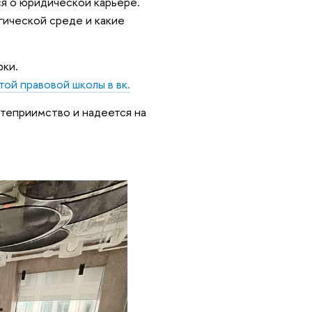
ся о юридической карьере.
гической среде и какие
рки.
ой правовой школы в вк.
степриимство и надеется на