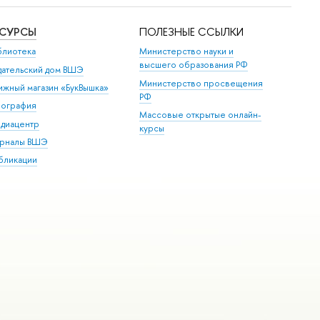
ЕСУРСЫ
ПОЛЕЗНЫЕ ССЫЛКИ
блиотека
Министерство науки и
высшего образования РФ
дательский дом ВШЭ
Министерство просвещения
ижный магазин «БукВышка»
РФ
пография
Массовые открытые онлайн-
диацентр
курсы
рналы ВШЭ
бликации