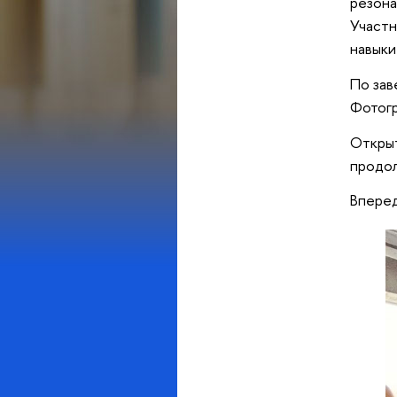
резона
Участн
навыки
По зав
Фотог
Открыт
продол
Вперед