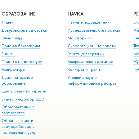
ОБРАЗОВАНИЕ
НАУКА
Р
Лицей
Научные подразделения
Би
Довузовская подготовка
Исследовательские проекты
Из
Олимпиады
Мониторинги
Кн
Прием в бакалавриат
Диссертационные советы
Ти
Вышка+
Защиты диссертаций
Ме
Прием в магистратуру
Академическое развитие
Жу
Аспирантура
Конкурсы и гранты
Пу
Дополнительное
Внешние научно-
образование
информационные ресурсы
Центр развития карьеры
Бизнес-инкубатор ВШЭ
Образовательные
партнерства
Обратная связь и
взаимодействие с
получателями услуг