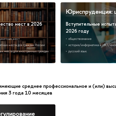
Юриспруденция: 
ество мест в 2026
Вступительные испыта
2026 году
джетных мест
обществознание
атных места для граждан России
история/информатика и ИКТ/инос
ных места для иностранных граждан
русский язык
, имеющие среднее профессиональное и (или) выс
ния 3 года 10 месяцев
егулирование