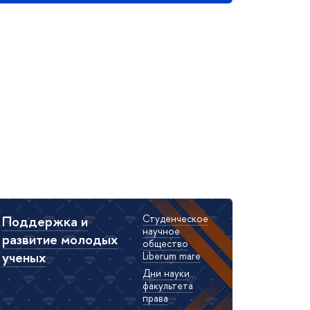
Поддержка и
Студенческое
научное
развитие молодых
общество
ученых
Liberum mare
Дни науки
факультета
права