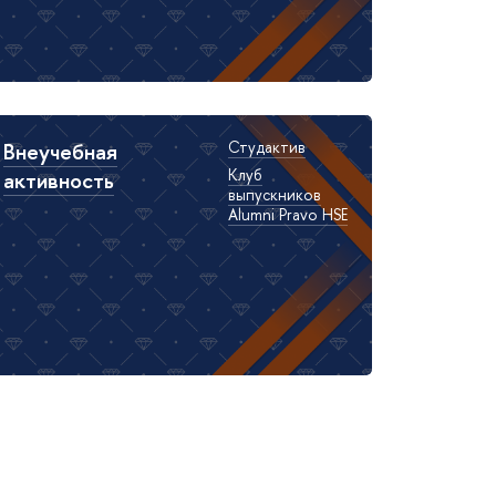
Внеучебная
Студактив
Клуб
активность
выпускников
Alumni Pravo HSE