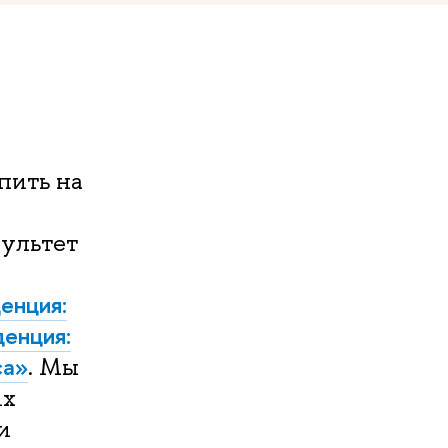
пить на
культет
енция:
енция:
са
»
. Мы
их
и