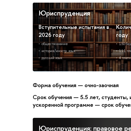
Юриспруденция
Вступительные испытания в
Колич
2026 году
году
обществознание
150 бю
история/иностр. язык
111 пл
русский язык
4 плат
Форма обучения — очно-заочная
Срок обучения — 5.5 лет, студенты
ускоренной программе — срок обуче
Юриспруденция: правовое р