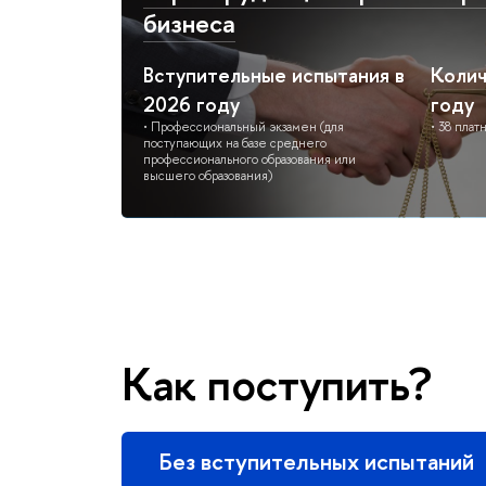
бизнеса
Вступительные испытания в
Колич
2026 году
году
• Профессиональный экзамен (для
• 38 плат
поступающих на базе среднего
профессионального образования или
высшего образования)
Как поступить?
Без вступительных испытаний