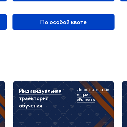
По особой квоте
Индивидуальная
Дополнительные
опции с
траектория
«Вышка+»
обучения