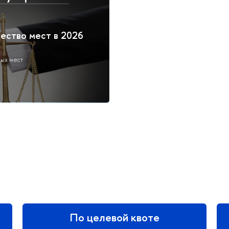
ество мест в 2026
ных мест
По целевой квоте