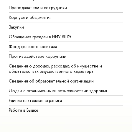
Преподаватели и сотрудники
П
Корпуса и общежития
В
Закупки
П
Обращения граждан в НИУ ВШЭ
А
Фонд целевого капитала
Д
Противодействие коррупции
Ц
Сведения о доходах, расходах, об имуществе и
Б
обязательствах имущественного характера
О
Сведения об образовательной организации
О
Людям с ограниченными возможностями здоровья
Единая платежная страница
Работа в Вышке