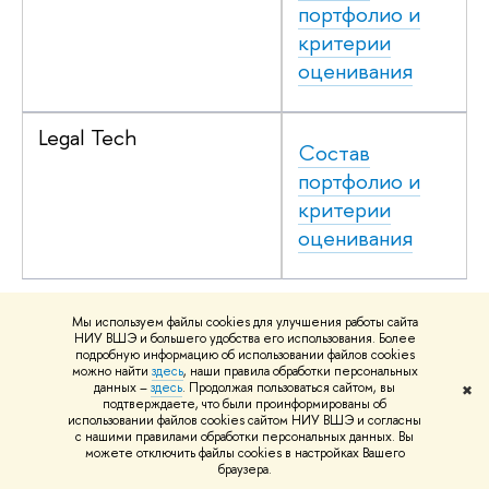
портфолио и
критерии
оценивания
Legal Tech
Состав
портфолио и
критерии
оценивания
Мы используем файлы cookies для улучшения работы сайта
НИУ ВШЭ и большего удобства его использования. Более
подробную информацию об использовании файлов cookies
можно найти
здесь
, наши правила обработки персональных
данных –
здесь
. Продолжая пользоваться сайтом, вы
✖
Расписание собеседований,
подтверждаете, что были проинформированы об
использовании файлов cookies сайтом НИУ ВШЭ и согласны
проводимых в рамках конкурса
с нашими правилами обработки персональных данных. Вы
можете отключить файлы cookies в настройках Вашего
портфолио, для поступающих в
браузера.