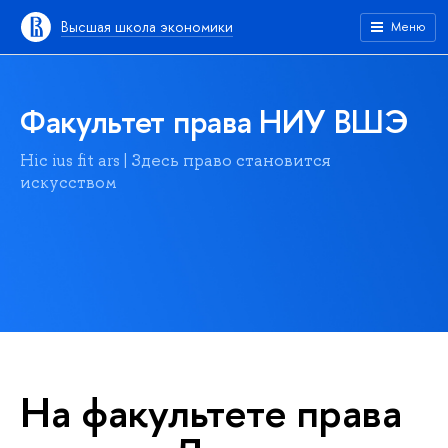
Высшая школа экономики
Меню
Факультет права НИУ ВШЭ
Hic ius fit ars | Здесь право становится
искусством
На факультете права