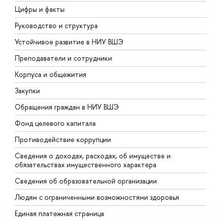
Цифры и факты
Л
Руководство и структура
Д
Устойчивое развитие в НИУ ВШЭ
О
Преподаватели и сотрудники
П
Корпуса и общежития
В
Закупки
П
Обращения граждан в НИУ ВШЭ
А
Фонд целевого капитала
Д
Противодействие коррупции
Ц
Сведения о доходах, расходах, об имуществе и
Б
обязательствах имущественного характера
О
Сведения об образовательной организации
О
Людям с ограниченными возможностями здоровья
Единая платежная страница