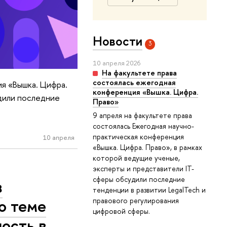
Новости
3
10 апреля 2026
На факультете права
состоялась ежегодная
ия «Вышка. Цифра.
конференция «Вышка. Цифра.
удили последние
Право»
9 апреля на факультете права
состоялась Ежегодная научно-
практическая конференция
10 апреля
«Вышка. Цифра. Право», в рамках
которой ведущие ученые,
эксперты и представители IT-
сферы обсудили последние
в
тенденции в развитии LegalTech и
о теме
правового регулирования
цифровой сферы.
ость в