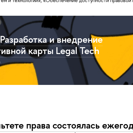
ем и технологий», «Обеспечение доступности правовой
Разработка и внедрение
ивной карты Legal Tech
)
ьтете права состоялась ежего