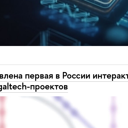
лена первая в России интерак
galtech-проектов