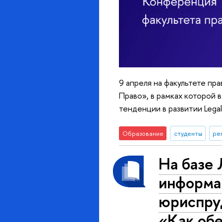
9 апреля на факультете пр
Право», в рамках которой
тенденции в развитии Lega
Образование
студенты
ре
На базе
информа
юриспру
«Как обе