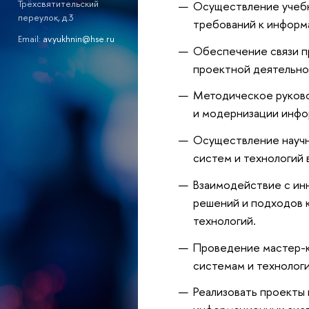
Трёхсвятительский
Осуществление учебн
переулок, д.3
требований к информ
Email:
av.yukhnin@hse.ru
Обеспечение связи п
проектной деятельно
Методическое руково
и модернизации инфо
Осуществление научн
систем и технологий 
Взаимодействие с ин
решений и подходов 
технологий.
Проведение мастер-к
системам и технолог
Реализовать проекты