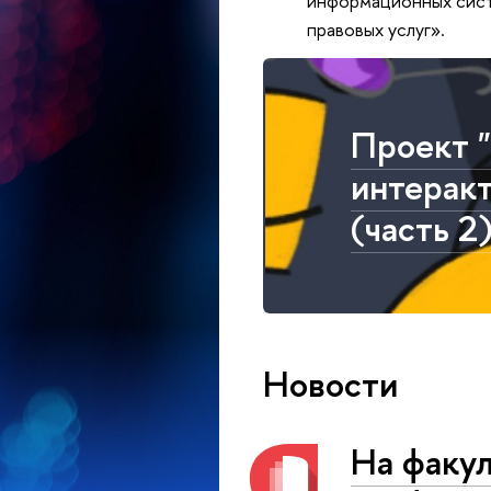
информационных сист
правовых услуг».
Проект "
интеракт
(часть 2
Новости
На факул