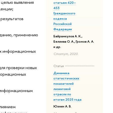
 целью выявления
статьям 420–
453
денции;
Гражданского
результатов
кодекса
Российской
Федерации
зданию, применению
Байрамкулов А. К.,
Беляева О. А., Громов А. А.
и др.
ых информационных
Статут, 2020.
Статья
ля проверки новых
Динамика
формационных
статистических
показателей
лизинговой
м информационным
отрасли по
итогам 2025 года
влиянием
Юхнин А. В.