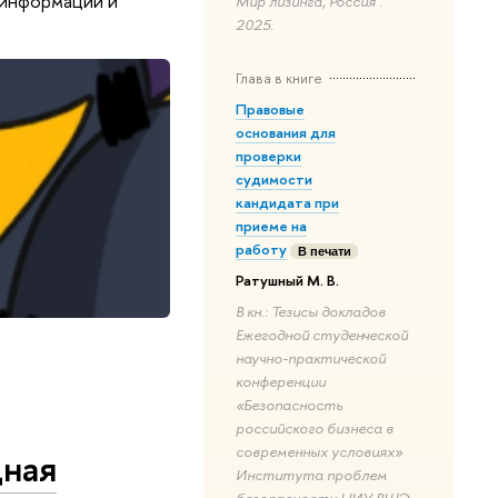
 информации и
Мир лизинга, Россия .
2025.
Глава в книге
Правовые
основания для
проверки
судимости
кандидата при
приеме на
работу
В печати
Ратушный М. В.
В кн.: Тезисы докладов
Ежегодной студенческой
научно-практической
конференции
«Безопасность
российского бизнеса в
современных условиях»
дная
Института проблем
безопасности НИУ ВШЭ.