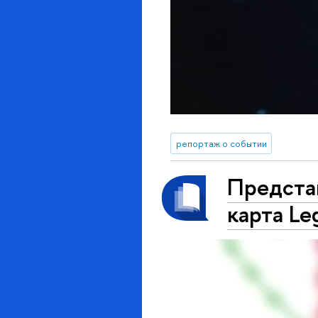
репортаж о событии
Представ
карта Le