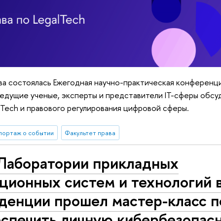
ава состоялась Ежегодная научно-практическая конференц
 ведущие ученые, эксперты и представители IT-сферы обс
lTech и правового регулирования цифровой сферы.
портаж о событии
Факультет права
 Лаборатории прикладных
ционных систем и технологий 
денции прошел мастер-класс п
спечить личную кибербезопасн