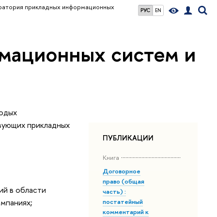
ратория прикладных информационных
РУС
EN
мационных систем и
лодых
вующих прикладных
ПУБЛИКАЦИИ
Книга
Договорное
право (общая
й в области
часть) :
мпаниях;
постатейный
комментарий к