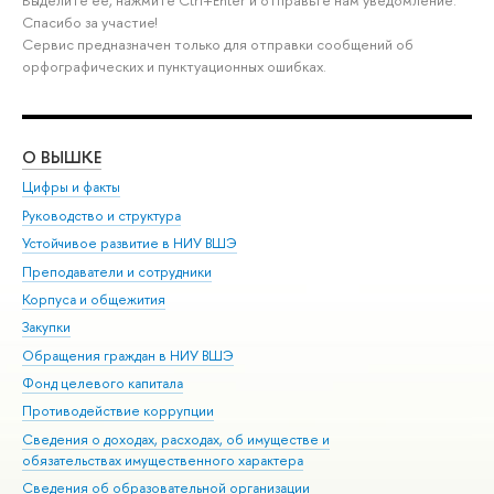
Выделите её, нажмите Ctrl+Enter и отправьте нам уведомление.
Спасибо за участие!
Сервис предназначен только для отправки сообщений об
орфографических и пунктуационных ошибках.
О ВЫШКЕ
ОБ
Цифры и факты
Ли
Руководство и структура
Дов
Устойчивое развитие в НИУ ВШЭ
Ол
Преподаватели и сотрудники
При
Корпуса и общежития
Вы
Закупки
При
Обращения граждан в НИУ ВШЭ
Ас
Фонд целевого капитала
До
Противодействие коррупции
Цен
Сведения о доходах, расходах, об имуществе и
Би
обязательствах имущественного характера
Об
Сведения об образовательной организации